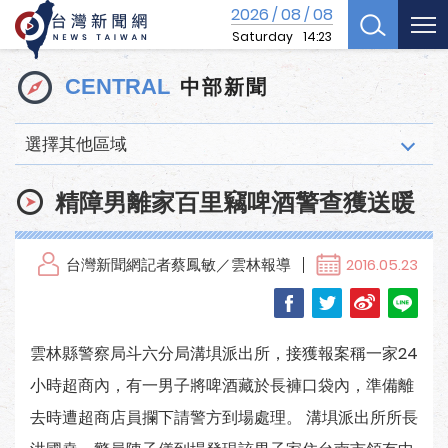
2026
08
08
/
/
Saturday
14:23
中部新聞
CENTRAL
選擇其他區域
精障男離家百里竊啤酒警查獲送暖
台灣新聞網記者蔡鳳敏／雲林報導
2016.05.23
雲林縣警察局斗六分局溝埧派出所，接獲報案稱一家24
小時超商內，有一男子將啤酒藏於長褲口袋內，準備離
去時遭超商店員攔下請警方到場處理。 溝埧派出所所長