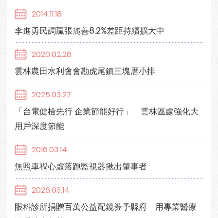
2014.11.18
李進勇民調贏張麗善8.2%差距持續擴大中
2020.02.28
雲林農田水利會會勘虎尾鎮三塊厝小排
2025.03.27
「台電健檢先行 企業節能好行」 雲林區處強化大
用戶深度節能
2016.03.14
無照車禍心虛落跑監視器揪出肇事者
2026.03.14
眼科診所捐贈百萬公益配鏡券予縣府 用專業醫療