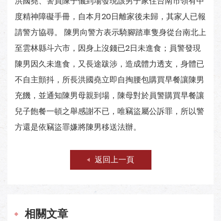
洪國堯、警員陳子儀到場發現該男子家住台南市領有中
度精神障礙手冊，自本月20日離家後未歸，其家人已報
請警方協尋。 陳男向警方表示騎腳踏車隻身從台南北上
至雲林縣斗六市，因身上沒錢已2日未進食；員警發現
陳男因久未進食，又長途跋涉，造成體力透支，身體已
不自主顫抖，所長洪國堯立即自掏腰包購買早餐讓陳男
充饑，並通知陳男母親到場，陳母對於員警購買早餐讓
兒子飽餐一頓之舉感謝不已，唯竊盜屬公訴罪，所以警
方還是依竊盜罪嫌將陳男移送法辦。
返回上一頁
相關文章