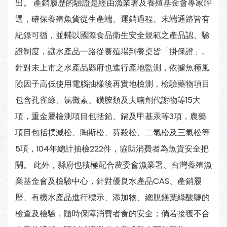
出。 產銷履歷的驗證是經由漁業署及養殖基金會專家評
選，確保養殖魚貨從生產端、運銷過程、末端通路皆有
紀錄可循，並輔以國際食品衛生安全規範之產品認、驗
證制度，讓水產品一路從養殖場到餐桌皆「掛保證」。
針對未上市之水產品縣府也進行產地監測，依據魚種風
險因子高低使用電腦抽樣後再實地檢測，檢驗藥物項目
包含孔雀綠、氯黴素、磺胺類及夫喃劑代謝物等15大
項，重金屬檢測項目包括鉛、鎘及甲基汞等3項，農藥
項目包括撲滅松、陶斯松、芬殺松、二氯松及三氯松等
5項，104年總計抽檢222件，協助消費者為魚貨安全把
關。 此外，縣府也積極配合農委會漁業署、台灣養殖漁
業基金會及檢驗中心，針對優良水產品CAS、產銷履
歷、有機水產品進行標示、添加物、總脫鎂葉綠酸鹽的
檢查及檢驗，隨時保障消費者食的安全；倘若接獲不合