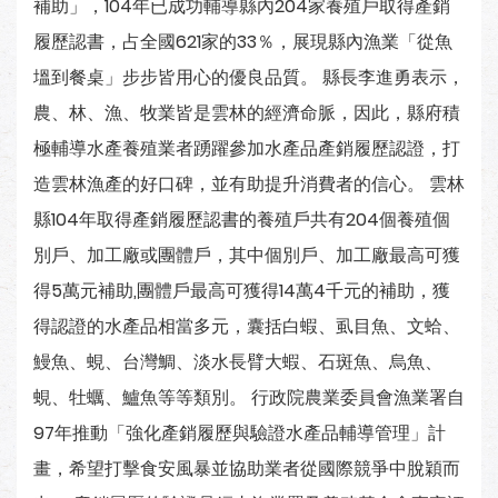
補助」，104年已成功輔導縣內204家養殖戶取得產銷
履歷認書，占全國621家的33％，展現縣內漁業「從魚
塭到餐桌」步步皆用心的優良品質。 縣長李進勇表示，
農、林、漁、牧業皆是雲林的經濟命脈，因此，縣府積
極輔導水產養殖業者踴躍參加水產品產銷履歷認證，打
造雲林漁產的好口碑，並有助提升消費者的信心。 雲林
縣104年取得產銷履歷認書的養殖戶共有204個養殖個
別戶、加工廠或團體戶，其中個別戶、加工廠最高可獲
得5萬元補助,團體戶最高可獲得14萬4千元的補助，獲
得認證的水產品相當多元，囊括白蝦、虱目魚、文蛤、
鰻魚、蜆、台灣鯛、淡水長臂大蝦、石斑魚、烏魚、
蜆、牡蠣、鱸魚等等類別。 行政院農業委員會漁業署自
97年推動「強化產銷履歷與驗證水產品輔導管理」計
畫，希望打擊食安風暴並協助業者從國際競爭中脫穎而