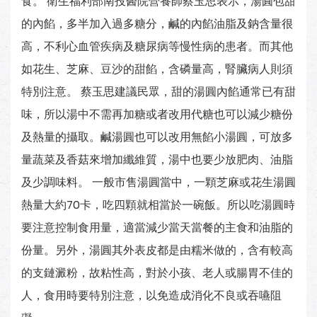
食。 衛生福利部南投醫院營養師蔡玉思表示，湯圓包甜
的內餡，多半加入過多糖分，鹹的內餡油脂及鈉含量很
高，不利心血管疾病及糖尿病等慢性病的患者。而其他
如花生、芝麻、豆沙的甜餡，含磷量高，腎臟病人則須
特別注意。 蔡玉思建議民眾，甜的湯圓內餡通常已有甜
味，所以湯中不需再加糖或者改用代糖也可以減少糖份
及熱量的攝取。鹹湯圓也可以改用無餡小湯圓，可放多
量蔬菜及香菇來增加纖維質，湯中也要少放肥肉、油脂
及少調味料。 一般市售湯圓當中，一顆芝麻或花生湯圓
熱量大約70卡，吃四顆就相當於一碗飯。所以吃湯圓時
要注意控制食用量，適當減少當天當餐的主食和油脂的
份量。另外，湯圓其外表皮都是由糯米做的，含有較高
的支鏈澱粉，故粘性高，對於小孩、老人或腸胃不佳的
人，食用時要特別注意，以免造成消化不良或吞嚥阻