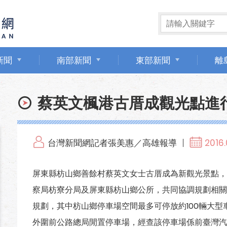
新聞
南部新聞
東部新聞
離
蔡英文楓港古厝成觀光點進
台灣新聞網記者張美惠／高雄報導
2016.
屏東縣枋山鄉善餘村蔡英文女士古厝成為新觀光景點，
察局枋寮分局及屏東縣枋山鄉公所，共同協調規劃相關
規劃，其中枋山鄉停車場空間最多可停放約100輛大型
外圍前公路總局閒置停車場，經查該停車場係前臺灣汽