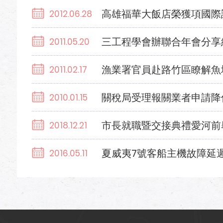
高雄福華大飯店榮獲項國際
2012.06.28
三工程學會辦聯合年會分享
2011.05.20
漁業署官員赴路竹區瞭解魚
2011.02.17
關稅局受理報關業者申請降
2010.01.15
市長就職暨交接典禮愛河前
2018.12.21
夏威夷7號客船主機故障延
2016.05.11