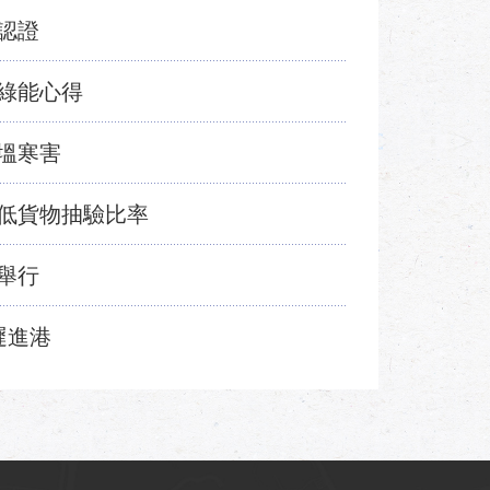
認證
綠能心得
塭寒害
低貨物抽驗比率
舉行
遲進港