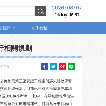
2026
08
07
/
/
Friday
16:57
島新聞
合作媒體
行相關規劃
01.26
公路總局第三區養護工程處與屏東縣政府警
交通動線作為，目前已完成古厝周圍停車場
車及300輛小型車。 其中，有關媒體報導楓港
車客運公司楓港轉運站，目前為屏東縣枋山