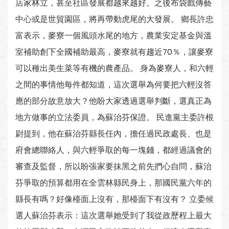
店家林立，甚至社區發展都越來越好。之後布袋戲傳藝
中心或是世貿園區，將再帶動虎尾的大發展。 鄉長許忠
富表示，麥寮一個風頭水尾的地方，農業安定基金與溫
室補助創下全國補助最高，麥寮就有趨近70％，讓麥寮
可以種出美生菜等有機的農產品。 身為麥寮人，和六輕
之間的事情他每件都知道，這次選舉為何要把六輕沒答
應的部分故意放大？他盼大家透過選舉判斷，選真正為
地方做事的立法委員，為蘇治芬保證。 民進黨主委許根
尉提到，他在蘇治芬縣長任內，擔任過民政處長、也是
府會總聯絡人，與六輕爭取的每一塊錢，都經過議會的
審查及監督，所以盼張家要抹黑之前先捫心自問，蘇治
芬爭取的預算都用在全雲林縣民身上，那國民黨六年的
縣長有嗎？好像檯面上沒有，那檯面下有沒有？ 立委候
選人蘇治芬表示：這次選舉她受到了我從政歷程上最大