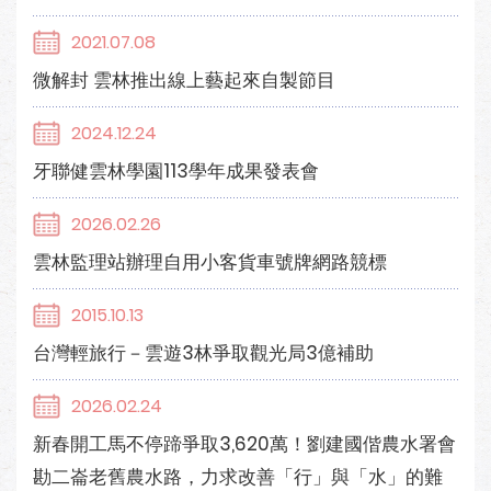
2021.07.08
微解封 雲林推出線上藝起來自製節目
2024.12.24
牙聯健雲林學園113學年成果發表會
2026.02.26
雲林監理站辦理自用小客貨車號牌網路競標
2015.10.13
台灣輕旅行－雲遊3林爭取觀光局3億補助
2026.02.24
新春開工馬不停蹄爭取3,620萬！劉建國偕農水署會
勘二崙老舊農水路，力求改善「行」與「水」的難