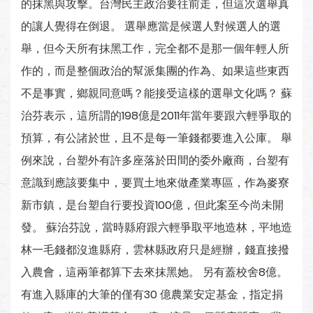
的抹黑與攻擊。台灣民主政治要往前走，但這次選舉真
的讓人覺得在倒退。 選舉應當是候選人對候選人的選
舉，但今天所有抹黑工作，完全都不是那一個年輕人所
作的，而是整個政治的幫派集團的作為、如果這些東西
不是事實，鄉親同意嗎？能接受這樣的選舉文化嗎？ 蘇
治芬表示，這所謂的198億是2011年當年要跟六輕爭取的
預算，有公諸於世，且不是每一筆錢都要進入公庫。 舉
例來說，台塑外有許多座落於田間的委外廠商，台塑有
意識到應該要集中，要買土地來做產業專區，作為麥寮
新市鎮，是台塑自行要投資100億，但此案至今尚未開
發。 蘇治芬說，當時縣府跟六輕爭取平地造林，平地造
林一毛錢都沒進縣府，雲林縣政府只是經辦，錢直接撥
入農會，這兩筆都算下去來抹黑她。 另有蓋校舍8億。
有進入縣庫的大筆的僅有30 億農業安定基金，指定捐