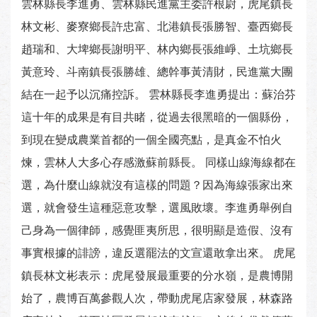
雲林縣長李進勇、雲林縣民進黨主委許根尉，虎尾鎮長
林文彬、麥寮鄉長許忠富、北港鎮長張勝智、臺西鄉長
趙瑞和、大埤鄉長謝明平、林內鄉長張維崢、土坑鄉長
黃意玲、斗南鎮長張勝雄、總幹事黃清財，民進黨大團
結在一起予以沉痛控訴。 雲林縣長李進勇提出：蘇治芬
這十年的成果是有目共睹，從過去很黑暗的一個縣份，
到現在變成農業首都的一個全國亮點，是真金不怕火
煉，雲林人大多心存感激蘇前縣長。 同樣山線海線都在
選，為什麼山線就沒有這樣的問題？因為海線張家出來
選，就會發生這種惡意攻擊，選風敗壞。李進勇舉例自
己身為一個律師，感覺匪夷所思，很明顯是造假、沒有
事實根據的誹謗，違反選罷法的文宣還敢拿出來。 虎尾
鎮長林文彬表示：虎尾發展最重要的分水嶺，是農博開
始了，農博百萬參觀人次，帶動虎尾店家發展，林森路