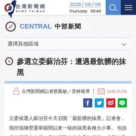
2026
08
06
/
/
Thursday
09:40
中部新聞
CENTRAL
選擇其他區域
參選立委蘇治芬：遭遇最骯髒的抹
黑
台灣新聞網記者蔡鳳敏／雲林報導
2016.01.09
立委候選人蘇治芬今天召開「最骯髒的抹黑」記者會，
指控張陣營選舉期間以來一味的抹黑各種大小事。 包括