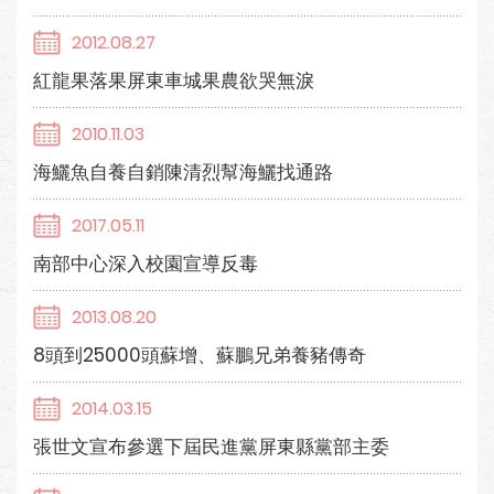
2012.08.27
紅龍果落果屏東車城果農欲哭無淚
2010.11.03
海鱺魚自養自銷陳清烈幫海鱺找通路
2017.05.11
南部中心深入校園宣導反毒
2013.08.20
8頭到25000頭蘇增、蘇鵬兄弟養豬傳奇
2014.03.15
張世文宣布參選下屆民進黨屏東縣黨部主委