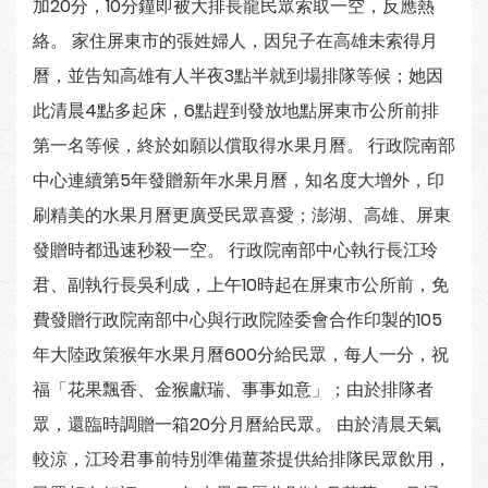
加20分，10分鐘即被大排長龍民眾索取一空，反應熱
絡。 家住屏東市的張姓婦人，因兒子在高雄未索得月
曆，並告知高雄有人半夜3點半就到場排隊等候；她因
此清晨4點多起床，6點趕到發放地點屏東市公所前排
第一名等候，終於如願以償取得水果月曆。 行政院南部
中心連續第5年發贈新年水果月曆，知名度大增外，印
刷精美的水果月曆更廣受民眾喜愛；澎湖、高雄、屏東
發贈時都迅速秒殺一空。 行政院南部中心執行長江玲
君、副執行長吳利成，上午10時起在屏東市公所前，免
費發贈行政院南部中心與行政院陸委會合作印製的105
年大陸政策猴年水果月曆600分給民眾，每人一分，祝
福「花果飄香、金猴獻瑞、事事如意」；由於排隊者
眾，還臨時調贈一箱20分月曆給民眾。 由於清晨天氣
較涼，江玲君事前特別準備薑茶提供給排隊民眾飲用，