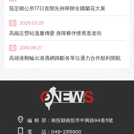
茄萣鄉公所17日首開先例舉辦全國蘭花大展
2025.03.20
高鐵左營站溫馨傳愛 身障夥伴懷舊逛老街
2019.08.27
高雄港郵輪出港遇網路斷各單位通力合作順利開航
編 輯 部：
南投縣南投市中興路94巷5號
電 話：
049-2315900