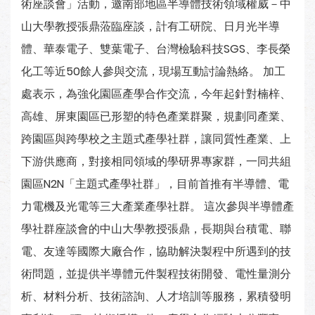
術座談會」活動，邀南部地區半導體技術領域權威－中
山大學教授張鼎蒞臨座談，計有工研院、日月光半導
體、華泰電子、雙葉電子、台灣檢驗科技SGS、李長榮
化工等近50餘人參與交流，現場互動討論熱絡。 加工
處表示，為強化園區產學合作交流，今年起針對楠梓、
高雄、屏東園區已形塑的特色產業群聚，規劃同產業、
跨園區與跨學校之主題式產學社群，讓同質性產業、上
下游供應商，對接相同領域的學研界專家群，一同共組
園區N2N「主題式產學社群」，目前首推有半導體、電
力電機及光電等三大產業產學社群。 這次參與半導體產
學社群座談會的中山大學教授張鼎，長期與台積電、聯
電、友達等國際大廠合作，協助解決製程中所遇到的技
術問題，並提供半導體元件製程技術開發、電性量測分
析、材料分析、技術諮詢、人才培訓等服務，累積發明