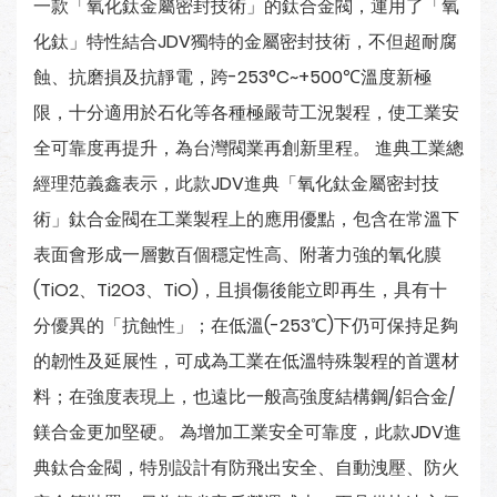
一款「氧化鈦金屬密封技術」的鈦合金閥，運用了「氧
化鈦」特性結合JDV獨特的金屬密封技術，不但超耐腐
蝕、抗磨損及抗靜電，跨-253°C~+500℃溫度新極
限，十分適用於石化等各種極嚴苛工況製程，使工業安
全可靠度再提升，為台灣閥業再創新里程。 進典工業總
經理范義鑫表示，此款JDV進典「氧化鈦金屬密封技
術」鈦合金閥在工業製程上的應用優點，包含在常溫下
表面會形成一層數百個穩定性高、附著力強的氧化膜
(TiO2、Ti2O3、TiO)，且損傷後能立即再生，具有十
分優異的「抗蝕性」；在低溫(-253℃)下仍可保持足夠
的韌性及延展性，可成為工業在低溫特殊製程的首選材
料；在強度表現上，也遠比一般高強度結構鋼/鋁合金/
鎂合金更加堅硬。 為增加工業安全可靠度，此款JDV進
典鈦合金閥，特別設計有防飛出安全、自動洩壓、防火