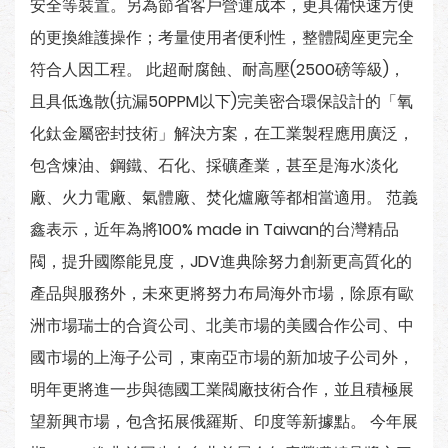
安全等裝置。另為節省客戶營運成本，更具備快速方便
的更換維護操作；考量使用者便利性，整體閥座更完全
符合人因工程。 此超耐腐蝕、耐高壓(2500磅等級)，
且具低逸散(抗漏50PPM以下)完美密合環保設計的「氧
化鈦金屬密封技術」解決方案，在工業製程應用廣泛，
包含煉油、鋼鐵、石化、採礦產業，甚至是海水淡化
廠、火力電廠、氣體廠、焚化爐廠等都相當適用。 范義
鑫表示，近年為將100% made in Taiwan的台灣精品
閥，提升國際能見度，JDV進典除努力創新更高質化的
產品與服務外，未來更將努力布局海外市場，除原有歐
洲市場瑞士的合資公司、北美市場的美國合作公司、中
國市場的上海子公司，東南亞市場的新加坡子公司外，
明年更將進一步與德國工業閥廠技術合作，並且積極展
望新興市場，包含拓展俄羅斯、印度等新據點。 今年展