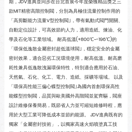
期，JDV進典並同步在台北首展今年度榮獲精品獎之三
款MIT精密高階控制閥，分別為具極佳流量控制作用的
「高剪斷能力流量V型控制閥｣，帶有氣動式閥門開關、
自動定位設計，可高效節約人力，適用造紙、煉油、化
學及石化等工業領域。 耐高低溫(+800℃~-196℃)的
「環保低逸散金屬密封超低溫球閥｣，穩定安全的金屬
密封效果，適合惡劣工況環境使用，耐高低溫、耐高磨
耗性兼具低逸散洩漏環保特性，特別適合應用於石油、
天然氣、石化、化工、電力、造紙、採礦等場域。 以及
「環保高性能三偏心蝶型控制閥｣為國內首創環保高性
能蝶型控制閥，品質與歐美國外高階閥並駕齊驅，閥座
設計維修保養簡易，既節省人力並可縮短維修時程，應
用於大型工業可降低成本並節約能源。 JDV進典既有的
獨家「金屬密封技術」，以獨家高速火焰噴塗真工技