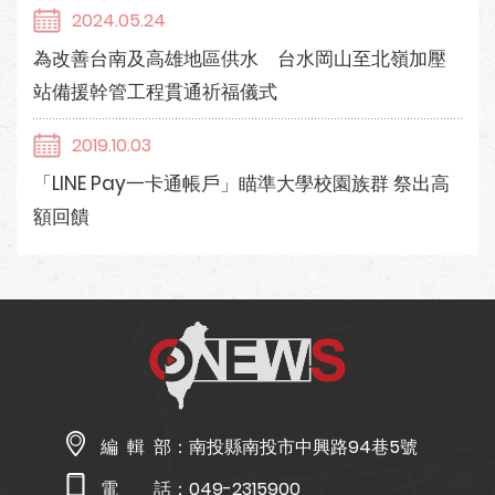
2024.05.24
為改善台南及高雄地區供水 台水岡山至北嶺加壓
站備援幹管工程貫通祈福儀式
2019.10.03
「LINE Pay一卡通帳戶」瞄準大學校園族群 祭出高
額回饋
編 輯 部：
南投縣南投市中興路94巷5號
電 話：
049-2315900