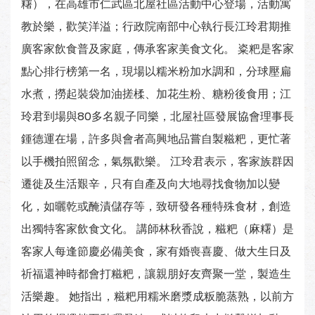
糬），在高雄市仁武區北屋社區活動中心登場，活動寓
教於樂，歡笑洋溢；行政院南部中心執行長江玲君期推
廣客家飲食普及家庭，傳承客家美食文化。 粢粑是客家
點心排行榜第一名，現場以糯米粉加水調和，分球壓扁
水煮，撈起裝袋加油搓楺、加花生粉、糖粉後食用；江
玲君到場與80多名親子同樂，北屋社區發展協會理事長
鍾德運在場，許多與會者高興地品嘗自製糍粑，更忙著
以手機拍照留念，氣氛歡樂。 江玲君表示，客家族群因
遷徙及生活艱辛，只有自產及向大地尋找食物加以變
化，如曬乾或醃漬儲存等，致研發各種特殊食材，創造
出獨特客家飲食文化。 講師林秋香說，糍粑（麻糬）是
客家人每逢節慶必備美食，家有婚喪喜慶、做大生日及
祈福還神時都會打糍粑，讓親朋好友齊聚一堂，製造生
活樂趣。 她指出，糍粑用糯米磨漿成粄脆蒸熟，以前方