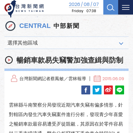
2026
08
07
/
/
Friday
07:38
中部新聞
CENTRAL
選擇其他區域
暢銷車款易失竊警加強查緝與防制
台灣新聞網記者蔡鳳敏／雲林報導
2015.06.09
雲林縣斗南警察分局發現近期汽車失竊有偏多情形，針
對轄區內發生汽車失竊案件進行分析，發現青少年喜愛
之暢銷車款最容易遭受歹徒覬覦，其原因在於零件容易