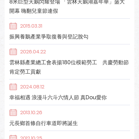
8米巨型天鵝閃耀登場 「雲林天鵝湖嘉年華」盛大
開幕 嗨翻兒童節連假
2015.03.31
振興養鵝產業爭取復養與登記脫勾
2026.04.22
雲林縣產業總工會表揚180位模範勞工 共慶勞動節
肯定勞工貢獻
2024.08.12
幸福相遇 浪漫斗六斗六情人節 真Dou愛你
2013.10.26
元長鄉首條自行車道即將誕生
2012.10.25