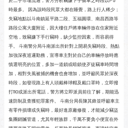
於二手市場流通，警方分析竊嫌下手偷車之時段以1-5
時最多。 因為該時段民眾大都在睡覺，路上行人稀少；
失竊地點以斗南鎮延平路二段、五福圓環、南昌西路等
路段公寓大廈附近，因大樓住戶將車輛停放在住家附近
空地，致竊嫌下手行竊時，缺少監控因素，而容易得
手。 斗南警分局斗南派出所針對上開易失竊時段、熱點
加強深夜巡邏勤務，宣導車主對於自己的車輛停放時應
慎選明亮的位置，多加一道鎖或暗鎖使歹徒竊車時間增
加，相對失風被捕的機會也會增加，並呼籲民眾於深夜
時段，如發現路上有人頭戴棒球帽及戴口罩時，立即撥
打110或派出所電話，警方將立即派員前往了解，期能迅
速防制及查獲犯罪案件。 斗南分局長陳其鋒並呼籲車主
有零件損壞或失竊時，最好進原廠修復，才能減少竊盜
集團銷贓管道，尤其年輕族群，千萬不要貪小便宜在外