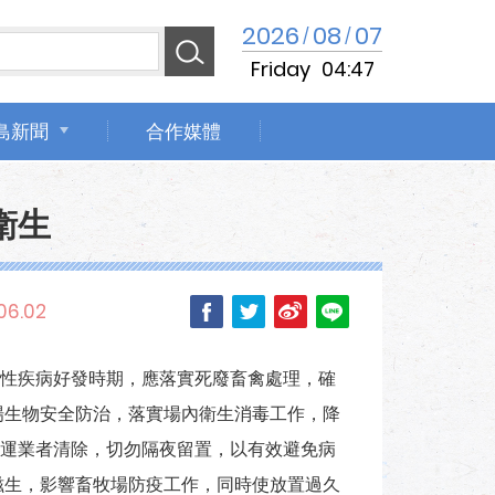
2026
08
07
/
/
Friday
04:47
島新聞
合作媒體
衛生
06.02
性疾病好發時期，應落實死廢畜禽處理，確
場生物安全防治，落實場內衛生消毒工作，降
運業者清除，切勿隔夜留置，以有效避免病
滋生，影響畜牧場防疫工作，同時使放置過久