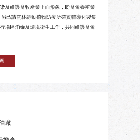
染及維護畜牧產業正面形象，盼畜禽養殖業
 另己請雲林縣動植物防疫所確實輔導化製集
行場區消毒及環境衛生工作，共同維護畜禽
頁
酒廠