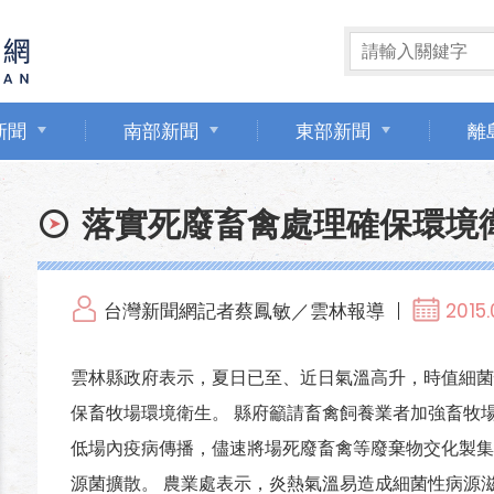
新聞
南部新聞
東部新聞
離
落實死廢畜禽處理確保環境
台灣新聞網記者蔡鳳敏／雲林報導
2015.
雲林縣政府表示，夏日已至、近日氣溫高升，時值細菌
保畜牧場環境衛生。 縣府籲請畜禽飼養業者加強畜牧
低場內疫病傳播，儘速將場死廢畜禽等廢棄物交化製集
源菌擴散。 農業處表示，炎熱氣溫易造成細菌性病源