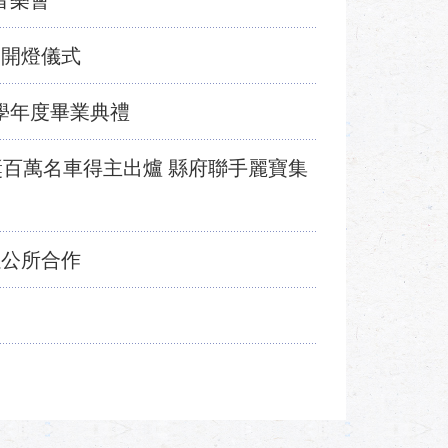
音樂會
11開燈儀式
9學年度畢業典禮
獎百萬名車得主出爐 縣府聯手麗寶集
螺公所合作