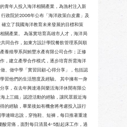
的青年人投入海洋相關產業，為漁村注入新
行政院於2006年公布「海洋政策白皮書」及
念，確立了我國海洋教育未來發展的目標和策
相關產業。 為落實培育高雄市人才，海洋局
校共同合作，如東方設計學院餐飲管理系與順
產養殖學系與鮪豐水產有限公司合作；正修
作，建立產學合作模式，逐步培育所需海洋
中做、做中學「實習回顧‧心得分享」，包括認
學習他們的生活態度及經驗。 其中擁有一身
分享，在去年興達港與樂活海洋休閒有限公
達海上三鐵」認證活動的經驗，讓民眾親近海
得的經驗，畢業後如有機會將考慮投入該行
同學連暐志說，穿拖鞋、短褲，每日推著重達
腰酸背痛，面對每日清晨4-5點起床工作，過