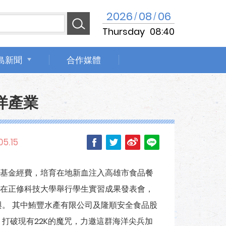
2026
08
06
/
/
Thursday
08:40
島新聞
合作媒體
洋產業
05.15
基金經費，培育在地新血注入高雄市食品餐
在正修科技大學舉行學生實習成果發表會，
與。 其中鮪豐水產有限公司及隆順安全食品股
，打破現有22K的魔咒，力邀這群海洋尖兵加