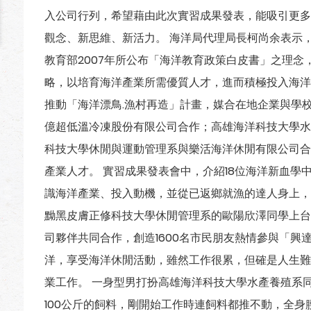
入公司行列，希望藉由此次實習成果發表，能吸引更多
觀念、新思維、新活力。 海洋局代理局長柯尚余表示，
教育部2007年所公布「海洋教育政策白皮書」之理
略，以培育海洋產業所需優質人才，進而積極投入海洋
推動「海洋漂鳥.漁村再造」計畫，媒合在地企業與學
億超低溫冷凍股份有限公司合作；高雄海洋科技大學水
科技大學休閒與運動管理系與樂活海洋休閒有限公司合
產業人才。 實習成果發表會中，介紹18位海洋新血學
識海洋產業、投入動機，並從已返鄉就漁的達人身上，
黝黑皮膚正修科技大學休閒管理系的歐陽欣澤同學上台
司夥伴共同合作，創造1600名市民朋友熱情參與「興
洋，享受海洋休閒活動，雖然工作很累，但確是人生難
業工作。 一身型男打扮高雄海洋科技大學水產養殖系
100公斤的飼料，剛開始工作時連飼料都推不動，全身