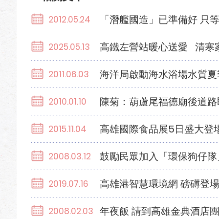
「潛艦國造」已準備好 只
2012.05.24
高鐵左營站暖心送愛 清寒
2025.05.13
海洋局啟動海水浴場水質夏
2011.06.03
陳菊：葫蘆尾福德廟後道路
2010.01.10
高雄國際食品展5日盛大登
2015.11.04
鼓勵民眾加入「環保狗仔隊
2008.03.12
高雄港智慧環境網 磅礡登
2019.07.16
年夜飯 請到高雄金典酒店
2008.02.03