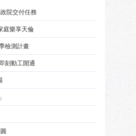
等政院交付任務
家庭樂享天倫
季檢測計畫
即刻動工開通
場
」
場
團圓