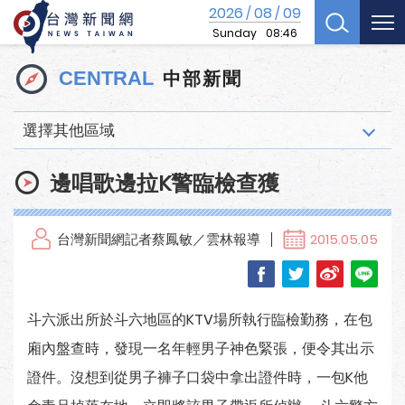
2026
08
09
/
/
Sunday
08:46
中部新聞
CENTRAL
選擇其他區域
邊唱歌邊拉K警臨檢查獲
台灣新聞網記者蔡鳳敏／雲林報導
2015.05.05
斗六派出所於斗六地區的KTV場所執行臨檢勤務，在包
廂內盤查時，發現一名年輕男子神色緊張，便令其出示
證件。沒想到從男子褲子口袋中拿出證件時，一包K他