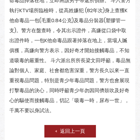
命毒品掉落在地，立即將該男子帶返所偵辦。 斗六警方
執行KTV場所臨檢時，從高姓嫌犯 (82年次)身上查獲K
他命毒品一包(毛重0.84公克)及毒品分裝器(塑膠管一
支)。警方在盤查時，令其出示證件，高嫌從口袋中取
出證件時，一包K他命毒品跟著掉落在地上，當場人贓
俱獲，高嫌向警方表示，因好奇才開始接觸毒品，不知
道吸毒的嚴重性。 斗六派出所所長梁文田呼籲，毒品無
論對個人、家庭、社會都危害深重，警方長久以來一直
重視毒品問題，特別是青少年毒品問題，警方也會展現
打擊毒品的決心，同時呼籲青少年勿因同儕鼓吹及好奇
心的驅使而接觸毒品，切記「吸毒一時，尿布一世」，
千萬不要以身試法。
返回上一頁