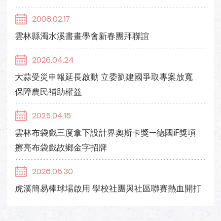
2008.02.17
雲林縣濁水溪書畫學會新春團拜聯誼
2026.04.24
大蒜受災申報延長啟動 立委劉建國爭取專案放寬
保障農民補助權益
2025.04.15
雲林布袋戲三度拿下設計界奧斯卡獎—德國iF獎項
擦亮布袋戲故鄉金字招牌
2026.05.30
虎溪簡易棒球場啟用 學校社團與社區聯賽熱血開打