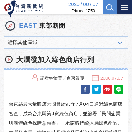
2026
08
07
/
/
Friday
17:53
東部新聞
EAST
選擇其他區域
大潤發加入綠色商店行列
記者吳怡萱／台東報導
2008.07.07
台東縣最大量販店大潤發於97年7月04日通過綠色商店
審查，成為台東縣第4家綠色商店，並簽署「民間企業
與團體綠色採購意願書」，承諾將持續採購綠色產品。