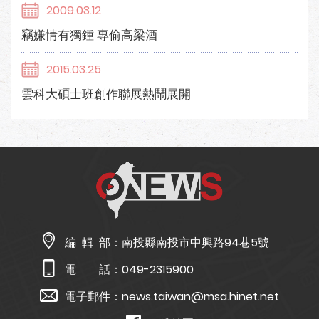
2009.03.12
竊嫌情有獨鍾 專偷高梁酒
2015.03.25
雲科大碩士班創作聯展熱鬧展開
編 輯 部：
南投縣南投市中興路94巷5號
電 話：
049-2315900
電子郵件：
news.taiwan@msa.hinet.net