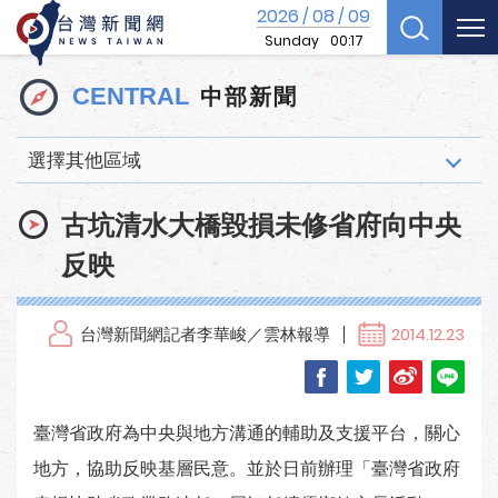
2026
08
09
/
/
Sunday
00:17
中部新聞
CENTRAL
選擇其他區域
古坑清水大橋毀損未修省府向中央
反映
台灣新聞網記者李華峻／雲林報導
2014.12.23
臺灣省政府為中央與地方溝通的輔助及支援平台，關心
地方，協助反映基層民意。並於日前辦理「臺灣省政府