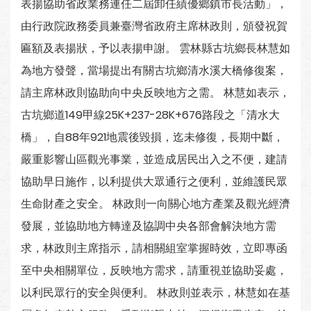
表揚協助省政業務連任二屆卸任績優鄉鎮市長活動」，
由行政院政務委員兼臺灣省政府主席林政則，頒發祝賀
匾額及表揚狀，予以表揚申謝。 雲林縣古坑鄉長林慧如
為地方發聲，當場提出有關古坑鄉清水溪大橋修復案，
請主席林政則協助向中央反映地方之需。 林慧如表示，
古坑鄉道149甲線25K+237-28K+676路段之「清水大
橋」，自88年921地震後毀損，迄未修復，長期中斷，
嚴重影響山區觀光事業，並造成居民出入之不便，建請
協助早日施作，以利提供大眾通行之便利，並維護民眾
生命財產之安全。 林政則一向關心地方產業及觀光經濟
發展，並協助地方轉達及協調中央各部會解決地方需
求，林政則主席指示，請相關組室掌握時效，立即專函
至中央相關單位，反映地方需求，請重視並協助妥處，
以利民眾行的安全與便利。 林政則並表示，林慧如在基