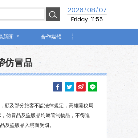
2026
08
07
/
/
Friday
11:55
島新聞
合作媒體
帶仿冒品
直航，顧及部分旅客不諳法律規定，高雄關稅局
示，仿冒品及盜版品均屬管制物品，不得進
品及盜版品入境而受罰。