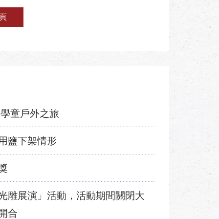
頁
區學童戶外之旅
用鹽下架情形
獎
光雕展演」活動，活動期間關閉大
開合