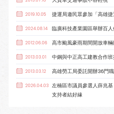
大貨車交通事故不容輕視
2013.07.16
捷運局邀民眾參加「高雄捷
2019.10.05
臨廣科技產業園區舉辦百人
2024.08.14
高市颱風豪雨期間開放車輛
2012.06.06
中鋼與中正高工建教合作班
2013.03.01
高雄勞工局委託開辦36門
2013.03.12
左楠區市議員參選人薛兆基
2026.04.03
支持者結好緣