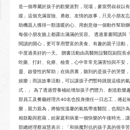
造一個專屬於孩子的歡樂派對，現場，麥當勞叔叔以有
蹤」這個充滿冒險、勇敢、友情的故事，只見小朋友忘
助機器人獲得一顆溫暖的心、用創意做一個動作幫助獅
每個小朋友臉上都露出滿滿的笑容。 透過童書閱讀與
閱讀的開心，更可享用豐富的美食、有趣的親子活動，
中度過美好的一天。 贈書活動由高醫附設醫院副院長
吃藥、打針、化療、檢查，心中常常充滿害怕與不安，
靈、啟發性的幫助；在病房裏，聽到的是孩子的哭聲，
娛樂；而說故事活動，可以讓孩子們暫時跳脫這樣的氣
式．」 為了透過營養補給增加孩子們體力、創造歡樂
部員工及餐廳經理共40名也投身擔任一日志工，捲起
樂，親力親為，將愉悅溫馨的氣氛帶進醫院，也期許為
相鼓勵與慰藉，給家庭和病童一個快樂的午後時光，讓
部總經理蔡淑慧表示：「和病魔對抗的孩子真的很辛苦