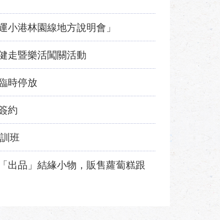
運小港林園線地方說明會」
健走暨樂活闖關活動
臨時停放
簽約
職訓班
「出品」結緣小物，販售蘿蔔糕跟