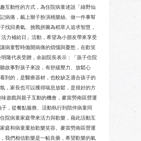
趣互動性的方式，為住院病童述說「綠野仙
記病痛，戴上辮子扮演桃樂絲、做一件事幫
子找回勇氣、挑戰拼圖為稻草人追求智慧，
「活力補給日」活動，希望為小朋友帶來享受
讓病童暫時拋開病痛的煩惱與憂愁，在歡笑
余明隆代表受贈，余副院長表示：「孩子住院
聽故事對孩子來說，有舒緩壓力、放鬆心
看到的，是醫療器材，也較缺乏適合孩子的
氛，家長也可以獲得喘息放鬆，是很好的方
趣味遊戲與親子互動的機會，麥當勞南區營運
袖子，從餐點服務、活動執行到陪伴病童同
住院病童家庭帶來活力與歡樂，藉此活動互
家庭和病童重拾歡樂笑容。麥當勞南區營運
，我們相信歡樂是一帖良藥，希望歡樂的氣