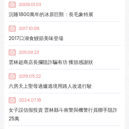
2009.01.03
沉睡1800萬年的冰原巨獸：長毛象特展
2017.10.06
2017口湖食鰻節美味登場
2011.09.23
雲林超商店長攔阻詐騙有功 獲頒感謝狀
2015.05.22
六房天上聖母過爐遶境用路人改道行駛
2024.07.18
女子誤信假投資 雲林縣斗南警與機警行員聯手阻詐
25萬