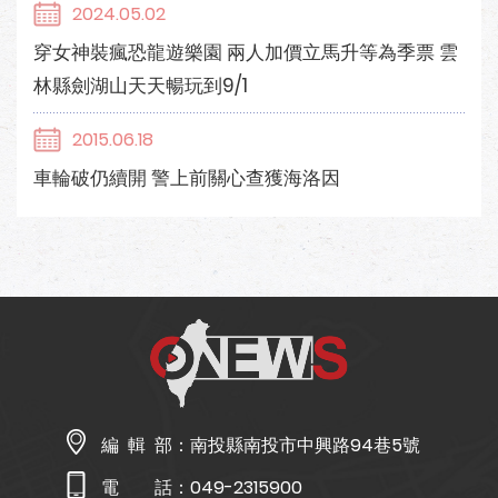
2024.05.02
穿女神裝瘋恐龍遊樂園 兩人加價立馬升等為季票 雲
林縣劍湖山天天暢玩到9/1
2015.06.18
車輪破仍續開 警上前關心查獲海洛因
編 輯 部：
南投縣南投市中興路94巷5號
電 話：
049-2315900