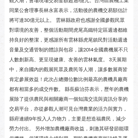
觀人潮，會場現場交易金額超過1億元。台灣區農機工業
同業公會理事長林永富表示，活動後的農機交易額估計
將可達30億元以上。 雲林縣政府也感謝全國參觀民眾
對環境的友善，整個活動期間虎尾高鐵特定區週邊都維
持良好的整潔，更感謝所有雲林縣虎尾鎮民對活動週邊
音量及交通管制的體諒與包容，讓2014全國農機展不只
人數創新高、更呈現健康、友善的雲林氣度。 3天展期
中，來自國內的觀展民眾及農民等人潮，讓多數展商皆
肯定參展效益！此次占總攤位數比例最高的農機具廠商
都有相當多的成交件數。 縣長蘇治芬表示，歷年的農機
展除了提供農民與相關廠商一個知識交流與資訊分享的
交易平台，亦從參觀人潮可見台灣農業的活力與實力，
縣府連續9年投入人力物力，主要是想造福農民，減少
勞力付出。 另外增加農機廠商收益，刺激其研發節能環