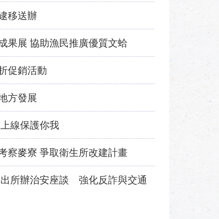
逮移送辦
成果展 協助漁民推廣優質文蛤
折促銷活動
地方發展
位上線保護你我
考察麥寮 爭取衛生所改建計畫
派出所辦治安座談 強化反詐與交通