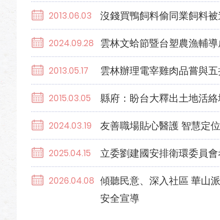
沒錢買鴨飼料偷同業飼料被
2013.06.03
雲林文蛤節暨台塑農漁輔導
2024.09.28
雲林辦理電宰雞肉品嘗與五
2013.05.17
縣府：盼台大釋出土地活絡
2015.03.05
友善職場貼心醫護 智慧定
2024.03.19
立委劉建國安排衛環委員會
2025.04.15
傾聽民意、深入社區 華山
2026.04.08
安全宣導