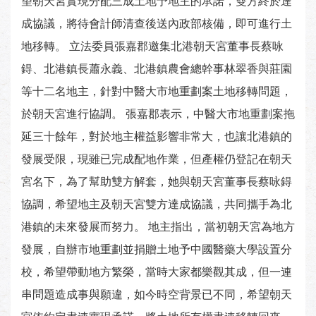
望朝天宮實現分配三成土地予地主的承諾，雙方終於達
成協議，將待會計師清查後送內政部核備，即可進行土
地移轉。 立法委員張嘉郡邀集北港朝天宮董事長蔡咏
鍀、北港鎮長蕭永義、北港鎮農會總幹事林翠香與莊園
等十二名地主，針對中醫大市地重劃案土地移轉問題，
於朝天宮進行協調。 張嘉郡表示，中醫大市地重劃案拖
延三十餘年，對於地主權益影響非常大，也讓北港鎮的
發展受限，現雖已完成配地作業，但產權仍登記在朝天
宮名下，為了幫助雙方解套，她與朝天宮董事長蔡咏鍀
協調，希望地主及朝天宮雙方達成協議，共同攜手為北
港鎮的未來發展而努力。 地主指出，當初朝天宮為地方
發展，自辦市地重劃並捐贈土地予中國醫藥大學設置分
校，希望帶動地方繁榮，當時大家都樂觀其成，但一連
串問題造成事與願違，如今時空背景已不同，希望朝天