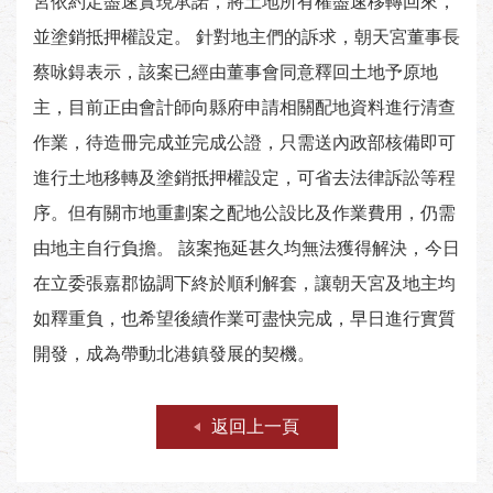
宮依約定盡速實現承諾，將土地所有權盡速移轉回來，
並塗銷抵押權設定。 針對地主們的訴求，朝天宮董事長
蔡咏鍀表示，該案已經由董事會同意釋回土地予原地
主，目前正由會計師向縣府申請相關配地資料進行清查
作業，待造冊完成並完成公證，只需送內政部核備即可
進行土地移轉及塗銷抵押權設定，可省去法律訴訟等程
序。但有關市地重劃案之配地公設比及作業費用，仍需
由地主自行負擔。 該案拖延甚久均無法獲得解決，今日
在立委張嘉郡協調下終於順利解套，讓朝天宮及地主均
如釋重負，也希望後續作業可盡快完成，早日進行實質
開發，成為帶動北港鎮發展的契機。
返回上一頁