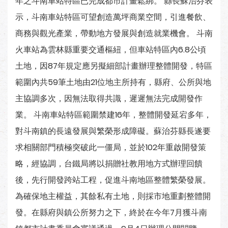
年之斗南車站特區已完成都市計畫鬆綁。 縣長蘇治芬表
示，斗南車站特區可望創造萬坪商業空間，引進餐飲、
商務與觀光產業，帶動地方發展與創造就業機會。 斗南
火車站為雲林縣重要交通樞紐，但車站特區內6.8公頃
土地，因87年規定應另擬細部計畫辦理整體開發，特區
範圍內共59筆土地由21位地主所持有，縣府、公所與地
主協調多次，因無法取得共識，遲遲無法完成開發作
業。 斗南車站特區範圍禁建16年，整體開發延宕多年，
對斗南鎮的長遠發展與繁榮形成障礙。蘇治芬縣長遂要
求相關部門積極突破此一僵局，並於102年重啟開發策
略，經協調，台鐵局將以捐贈社教用地方式辦理回饋
後，先行開發跨站工程，促進斗南地區整體繁榮發展。
為確保地主權益，其餘私有土地，則採市地重劃整體開
發。在縣府與鎮公所努力之下，終於在今年7月獲斗南