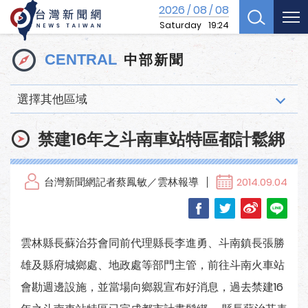
2026
08
08
/
/
Saturday
19:24
中部新聞
CENTRAL
選擇其他區域
禁建16年之斗南車站特區都計鬆綁
台灣新聞網記者蔡鳳敏／雲林報導
2014.09.04
雲林縣長蘇治芬會同前代理縣長李進勇、斗南鎮長張勝
雄及縣府城鄉處、地政處等部門主管，前往斗南火車站
會勘週邊設施，並當場向鄉親宣布好消息，過去禁建16