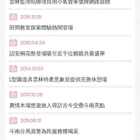
雲林監理站辦理自用小客貨車號牌網路競標
2016.10.16
田間教室探索體驗熱鬧登場
2010.04.24
詔安桐花祭登場吸引近千位鄉親共襄盛舉
2014.01.03
L型園道具雲林特產意象並提供完善休憩場
2013.10.28
農情木場悠遊旅人尋訪古今交疊斗南亮點
2011.08.31
斗南分局員警為民服務獲喝采