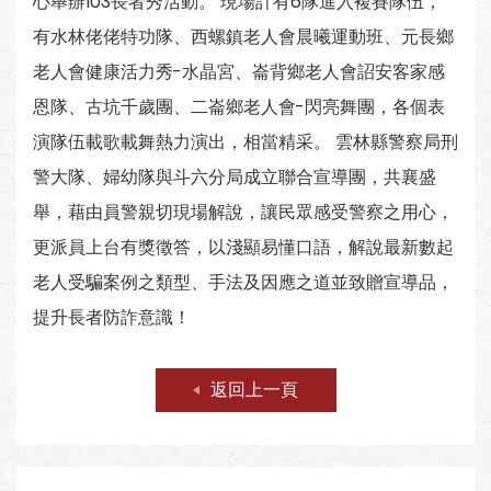
心舉辦103長者秀活動。 現場計有6隊進入複賽隊伍，
有水林佬佬特功隊、西螺鎮老人會晨曦運動班、元長鄉
老人會健康活力秀-水晶宮、崙背鄉老人會詔安客家感
恩隊、古坑千歲團、二崙鄉老人會-閃亮舞團，各個表
演隊伍載歌載舞熱力演出，相當精采。 雲林縣警察局刑
警大隊、婦幼隊與斗六分局成立聯合宣導團，共襄盛
舉，藉由員警親切現場解說，讓民眾感受警察之用心，
更派員上台有獎徵答，以淺顯易懂口語，解說最新數起
老人受騙案例之類型、手法及因應之道並致贈宣導品，
提升長者防詐意識！
返回上一頁