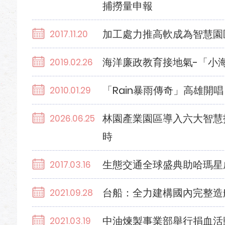
捕撈量申報
加工處力推高軟成為智慧園
2017.11.20
海洋廉政教育接地氣-「小
2019.02.26
「Rain暴雨傳奇」高雄開唱
2010.01.29
林園產業園區導入六大智慧技
2026.06.25
時
生態交通全球盛典助哈瑪星
2017.03.16
台船：全力建構國內完整造
2021.09.28
中油煉製事業部舉行捐血活
2021.03.19