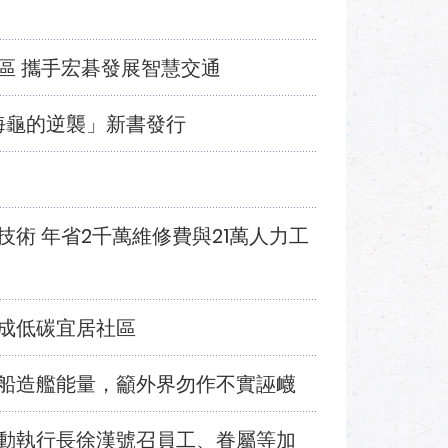
區 攜手宏碁發展智慧交通
海龜的逆襲」新書發行
術 年省2千萬維修費與21萬人力工
成低碳宜居社區
船造艦能量，籲外界勿作不實誣衊
動執行長徐漢號召員工、眷屬等加