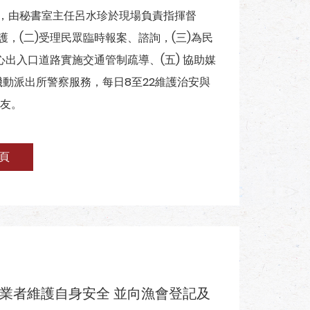
駐，由秘書室主任呂水珍於現場負責指揮督
，(二)受理民眾臨時報案、諮詢，(三)為民
心出入口道路實施交通管制疏導、(五) 協助媒
動派出所警察服務，每日8至22維護治安與
友。
頁
 請業者維護自身安全 並向漁會登記及