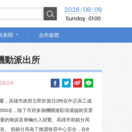
2026
08
09
/
/
Sunday
01:00
島新聞
合作媒體
機動派出所
.08.04
嚴重，高雄市政府立即於當日2時在中正高工成
350名，除了市府多個機關進駐現場協助安置
量的物資及車輛出入頻繁。高雄市前鎮分局
友。 前鎮分局為了維護收容中心安全，在8