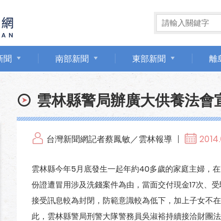
新聞
南部新聞
東部新聞
離
雲林縣警局辦廣大供養法會
台灣新聞網記者蔡鳳敏／雲林報導
2014.
雲林縣今年5月底發生一起年約40多歲的家庭主婦，
份證遭冒用涉及洗錢案件為由，當面交付現金17次、受
接受訊息較為封閉，防範意識較為低下，加上子女不在
此，雲林縣警局刑警大隊警務員吳淑裕持續接洽財團法