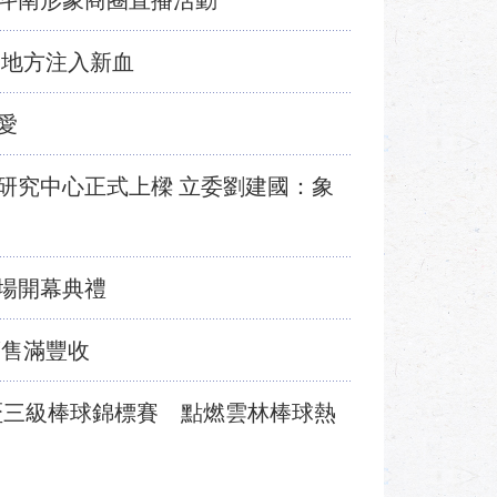
斗南形象商圈直播活動
為地方注入新血
愛
研究中心正式上樑 立委劉建國：象
場開幕典禮
銷售滿豐收
長盃三級棒球錦標賽 點燃雲林棒球熱