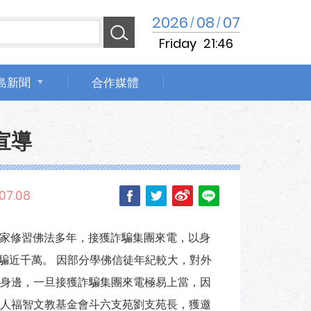
2026
08
07
/
/
Friday
21:46
島新聞
合作媒體
宣導
07.08
在家修習佛法多年，接獲詐騙集團來電，以身
騙近千萬。 因部分學佛信徒年紀較大，對外
身邊，一旦接獲詐騙集團來電極易上當，因
人福智文教基金會斗六支苑劉支苑長，獲邀