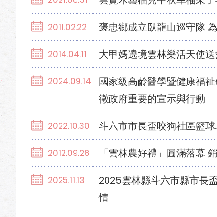
雲覽木藝柚見中秋幸福來了
2021.08.31
褒忠鄉成立臥龍山巡守隊 
2011.02.22
大甲媽遶境雲林樂活天使送
2014.04.11
國家級高齡醫學暨健康福祉
2024.09.14
徵政府重要的宣示與行動
斗六市市長盃咬狗社區籃球
2022.10.30
「雲林農好禮」圓滿落幕 
2012.09.26
2025雲林縣斗六市縣市
2025.11.13
情