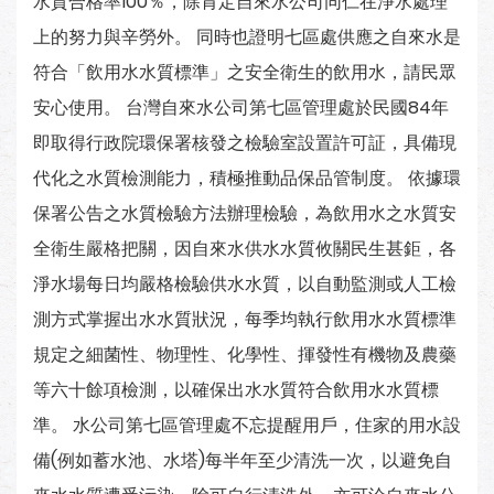
水質合格率100％，除肯定自來水公司同仁在淨水處理
上的努力與辛勞外。 同時也證明七區處供應之自來水是
符合「飲用水水質標準」之安全衛生的飲用水，請民眾
安心使用。 台灣自來水公司第七區管理處於民國84年
即取得行政院環保署核發之檢驗室設置許可証，具備現
代化之水質檢測能力，積極推動品保品管制度。 依據環
保署公告之水質檢驗方法辦理檢驗，為飲用水之水質安
全衛生嚴格把關，因自來水供水水質攸關民生甚鉅，各
淨水場每日均嚴格檢驗供水水質，以自動監測或人工檢
測方式掌握出水水質狀況，每季均執行飲用水水質標準
規定之細菌性、物理性、化學性、揮發性有機物及農藥
等六十餘項檢測，以確保出水水質符合飲用水水質標
準。 水公司第七區管理處不忘提醒用戶，住家的用水設
備(例如蓄水池、水塔)每半年至少清洗一次，以避免自