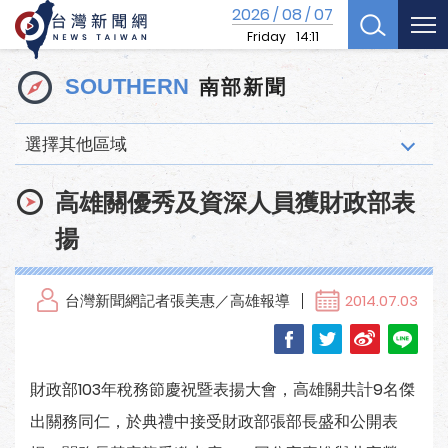
2026
08
07
/
/
Friday
14:11
南部新聞
SOUTHERN
選擇其他區域
高雄關優秀及資深人員獲財政部表
揚
台灣新聞網記者張美惠／高雄報導
2014.07.03
財政部103年稅務節慶祝暨表揚大會，高雄關共計9名傑
出關務同仁，於典禮中接受財政部張部長盛和公開表