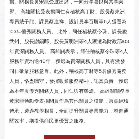
揚。關務長黃宋龍受邀出席，一同分享喜悅與共享榮
譽。 高雄關接受表揚同仁有稽核高丁財、股長蔡東洲、
專員戴子龍、課員蔡進祥、設計員李百勝等5人獲選為
103年優秀關務人員。 此外，簡任稽核蔡令珠、課長凌
武州、股長謝錫郎、股長黃明洲等4人獲選為財政部103
年資深關務人員。 高雄關表示，簡任稽核蔡令珠等4人
服務年資均逾40年，獲選為資深關務人員，具有激發
同仁敬業服務意旨。此外，稽核高丁財等5名優秀關務
人員，恪盡職守，發揮敬業服務精神，認真負責，獲選
為本年度優秀關務人員，同仁與有榮焉。 高雄關關務長
黃宋龍勉勵受表揚關員作為其他關員之模範，落實經驗
傳承，透過教學相長，全面提升關員專業能力，增進通
關效率，期提供商民更優質之服務。