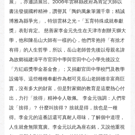
展」，亦邀請展出。2006年雲林縣政府為肯定大師以
書法發揚國粹精神，讚譽其「陶鈞萬象筆灑千章；精誠
博雅為縣爭光」，特頒雲林之光 −「五育特殊成就奉獻
獎」表彰肯定。 慈善家李金元先生在天津市創辦天獅大
學，他和陳岳山大師有一樣的心，他們常抱持「有捨才
有得」的人生哲學，所以，岳山老師曾先後以母親名諱
為故鄉福建漳平市官田中學與官田中心小學先後設立
「方紅緞獎學金基金會」；又捐獻官田中學校門及教學
設備等。這些種種奉獻作為都可見岳山老師雖非富商巨
賈，沒有多大的財富，但是對家鄉的教育是這麼熱心付
出，力行「捨得」精神令人敬佩。 李金元強調：人們常
說「捨得」？ 什麼叫捨得？ 捨就是得，捨也是一種
得。李金元的這番話還可真耐人尋味，了解個中道理，
人生就會無限寬廣。李金元以此為座右銘，又說他重視