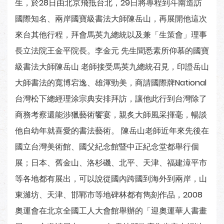
生，於28日由北京飛抵台北，29日將專程到斗南造訪
國際知名、兩岸國寶級書法大師陳岳山，再展開他這次
來台其他行程，拜會馬英九總統以及兼「生策會」理事
長立法院王金平院長。李金元 先生聞悉素所仰慕的國寶
級書法大師陳岳山 老師接受馬英九總統召見，印證岳山
大師書法的寬博宕逸、雄渾勁美，商請國際牌National
台灣松下總經理涂宗典安排拜訪，讓他此行到台灣除了
商務考察還能涉獵藝術饗宴，親炙大師風采揮毫，暢談
他自幼年就喜愛的書法藝術。 陳岳山老師近年來先後在
國立台灣美術館、國父紀念館暨中正紀念堂都舉行個
展；日本、舊金山、洛杉磯、北平、天津、福建漳平市
等各地都有展出，可以說從國內跨國到海外到兩岸，山
東濰坊、天津、邯鄲市等地碑林都有雋刻作品，2008
奧運會在北京全國工人大會館舉辦的「迎奧運華人書畫