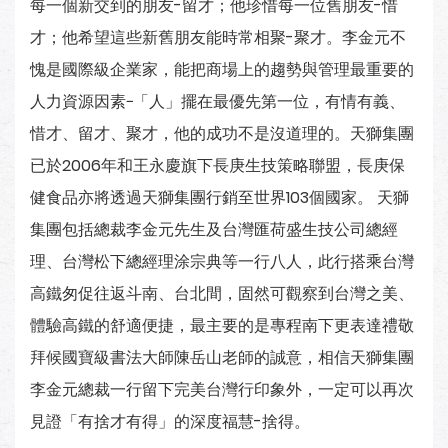
每一個新交到的朋友-留才；他珍惜每一位舊朋友-惜
才；他希望這些新舊朋友能時常相聚-聚才。李金元不
愧是國際級企業家，能把商場上的趨勢與管理最重要的
人力資源因素−「人」擺在最優先第一位，有情有義、
惜才、留才、聚才，他的成功不是沒道理的。天獅集團
已於2006年和王永慶旗下長庚生技策略聯盟，長庚保
健食品亦將透過天獅集團行銷至世界103個國家。 天獅
集團包括總裁李金元先生及台灣匯荷盛生技公司總經
理、台灣松下總經理涂宗典等一行八人，此行搭乘台灣
高鐵匆促往返斗南、台北間，固然可觀察到台灣之美、
體驗高鐵的舒適便捷，最主要的是專程南下更表達禮敬
拜候國寶級書法大師陳岳山老師的誠意，相信天獅集團
李金元總裁一行留下完美台灣行印象外，一定可以再次
見證「有捨才有得」的深度福慧-捨得。