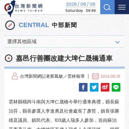
2026
08
08
/
/
Saturday
09:46
中部新聞
CENTRAL
選擇其他區域
嘉邑行善團改建大埤仁晟橋通車
台灣新聞網記者蔡鳳敏／雲林報導
2014.06.15
雲林縣橫跨斗南與大埤仁晟橋今舉行通車典禮，縣長蘇
治芬，縣長參選人李進勇及社會處長丁彥哲，鎮長張勝
雄及議員、鎮民代表、103歲人瑞多人參加，並由蘇治