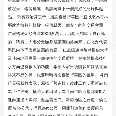
芬牽著斗南、大埤地區百歲人瑞多人走過該橋，一時鑼
鼓喧天，炮聲連連，為該橋劃下一個美好的紀錄與起
點。 縣長蘇治芬表示，感謝嘉邑行善團一直以來為雲林
縣建造無數的橋樑，提供縣民一個安全的的交通空間，
仁晟橋總金額高達3900多萬元，縣府只補助了幾百萬
的工料費，大部分金額都是該團勸募而來，在此要代表
縣民向他們表達最高的敬意。 仁晟橋通車後將提供大埤
及斗南地區民眾一個便捷的交通環境，在橋體提高後行
水方面也有很大的功能，希望大家日後能多加愛護這座
得來不易的橋，也要時時感念嘉邑行善團的義舉。 斗南
鎮長張勝雄表示︰原橋「善進橋」改建工程，重新命名
為「仁晟橋」橫跨大湖口溪，為斗南市區連繫縣道157
進而連接大埤鄉，至嘉義溪口、新港地區之要道，橋長
度為76公尺，淨寬為15公尺，兩側引道施作長度約為