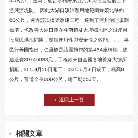
320公尺，是為了配合水利署第五河川局在善進橋上下
游興辦堤防。 因此大湖口溪治理用地範圍線須北移約
60公尺，透過該次橋梁改建工程，達到了河川治理規劃
標準，也改善大湖口溪在斗南鎮及大埤鄉地區之沿岸河
段居民洪氾問題，發揮使用性與安全性之效能。」。 嘉
邑行善團指出，仁晟橋是該團施作的第464座橋樑，總
建造費39745983元，工程款來自全國各地善緣大德所
捐獻，101年11月25日開工，103年5月31日竣工，橋高8
公尺，引道全長600公尺，總工期553天。
返回上一頁
相關文章