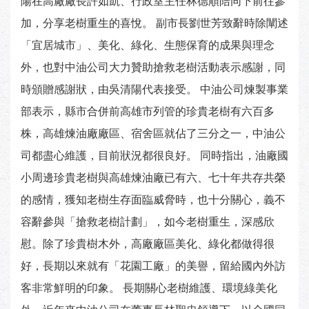
陽在高廠廠長許如凱、行政室主任林德順陪同下前往參
加，分享老樹重生的喜悅。 副市長劉世芳致辭時除闡述
「宜居城市」、美化、綠化、生態保育的成果與理念
外，也對中油公司大力贊助搶救老樹活動表示感謝，同
時頒贈感謝狀，由吳清陽代表接受。 中油公司煉製事業
部表示，縣市合併前高雄市列管的珍貴老樹有六百多
株，高雄煉油廠廠區、宿舍區就佔了三分之一，中油公
司都盡心維護，目前狀況都很良好。 同時指出，油廠國
小周邊珍貴老樹與高雄煉油廠已有六、七十年共存共榮
的感情，獲知老樹生存面臨威脅時，也十分關心，義不
容辭參與「搶救老樹計劃」，如今老樹重生，深感欣
慰。除了珍貴樹木外，高廠廠區美化、綠化都做得很
好，長期以來就有「花園工廠」的美譽，留給國內外訪
客非常鮮明的印象。 長期關心老樹維護、環境綠美化