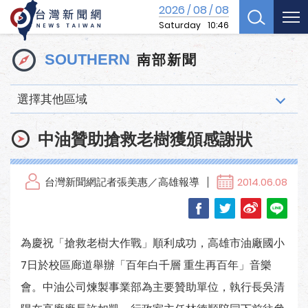
2026
08
08
/
/
Saturday
10:46
南部新聞
SOUTHERN
選擇其他區域
中油贊助搶救老樹獲頒感謝狀
台灣新聞網記者張美惠／高雄報導
2014.06.08
為慶祝「搶救老樹大作戰」順利成功，高雄市油廠國小
7日於校區廊道舉辦「百年白千層 重生再百年」音樂
會。中油公司煉製事業部為主要贊助單位，執行長吳清