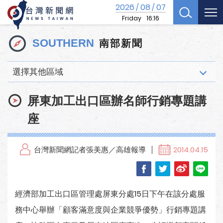
2026
08
07
/
/
Friday
16:16
南部新聞
SOUTHERN
選擇其他區域
屏東加工出口區辦名師行銷專題講
座
台灣新聞網記者張美惠／高雄報導
2014.04.15
經濟部加工出口區管理處屏東分處15日下午在該分處服
務中心舉辦「顧客滿意度與企業競爭優勢」行銷專題講