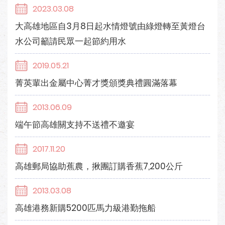
2023.03.08
大高雄地區自3月8日起水情燈號由綠燈轉至黃燈台
水公司籲請民眾一起節約用水
2019.05.21
菁英輩出金屬中心菁才獎頒獎典禮圓滿落幕
2013.06.09
端午節高雄關支持不送禮不邀宴
2017.11.20
高雄郵局協助蕉農，揪團訂購香蕉7,200公斤
2013.03.08
高雄港務新購5200匹馬力級港勤拖船