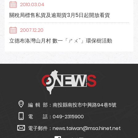
2010.03.04
關稅局標售私貨及逾期貨3月5日起開放看貨
2007.12.20
立德布洛灣山月村 數一「ㄕㄨˇ」環保樹活動
編 輯 部：
南投縣南投市中興路94巷5號
電 話：
049-2315900
電子郵件：
news.taiwan@msa.hinet.net