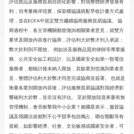
評估貨品及服務貿易自由化影響，對我整體經濟發展有
利，但考量兩岸現實，採架構協議搭配早收計畫方式處
理，並在ECFA中規定雙方繼續協商服務貿易協議。 協
商過程中，各主管機關都曾徵詢相關業者意見，就雙方
要求及開放內容進行協商，評估利大於弊才列入承諾；
弊大於利則不開放。 例如涉及服務品質的律師等專業服
務、公共安全如工程設計、以及國家安全如第一類電信
服務者，都檢討後未納入開放，其餘業別也徵詢業者意
見，整體評估利大於弊才同意完成協商並簽署。 也就是
衡量各業別開放內容後，評估服務貿易協議對我經濟影
響確利大於弊，並非沒有評估。 至於開放陸資來臺有無
管理機制，會否衝擊我中小企業？賴國星表示，服貿協
議及我國法規都對不公平競爭包括獨占、聯合壟斷等有
規範，如影響經濟、社會、文化敏感或國家安全者，可