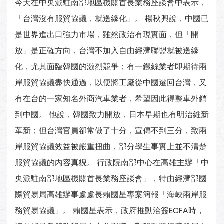
今天在中央派駐南部地區機關首長業務座談會中表示，
「台灣沒有服貿協議，就邊緣化」。 楊秋興說，中國已
是世界進出口強力市場，雖然政治有現實面，但「開
放」是正確方向，台灣不加入自由經濟聯盟就被邊緣
化，尤其面臨韓國的激烈競爭；有一鏍絲業者即期待兩
岸服貿協議盡快通過，以便將工廠從中國遷回台灣，又
有在台的一家知名外商汽車業者，希望因此得整車外銷
到中國。 他說，韓國致力開放，日本早期也有明治維新
革新；但台灣官員卻常做了十分，宣傳不到三分，致兩
岸服貿協議效益被嚴重扭曲，部分學生事實上並不清楚
服貿協議的內容真貎。 行政院南部中心在高雄主辦「中
央派駐南部地區機關首長業務座談會」，特由經濟部國
際貿易局高雄辦事處處長賴國星專案簡報「海峽兩岸服
務貿易協議」。 賴國星表示，政府推動洽簽ECFA時，