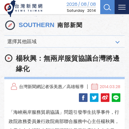
2026
08
08
/
/
Saturday
20:14
南部新聞
SOUTHERN
選擇其他區域
楊秋興：無兩岸服貿協議台灣將邊
緣化
台灣新聞網記者張美惠／高雄報導
2014.03.28
「海峽兩岸服務貿易協議」問題引發學生抗爭事件，行
政院政務委員兼行政院南部聯合服務中心主任楊秋興，