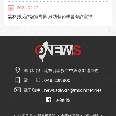
2024.02.27
雲林縣反詐騙宣導團 練功藝術學會識詐宣導
編 輯 部：
南投縣南投市中興路94巷5號
電 話：
049-2315900
電子郵件：
news.taiwan@msa.hinet.net
FB粉絲團
記者專區
隱私權政策
著作權聲明
網站地圖