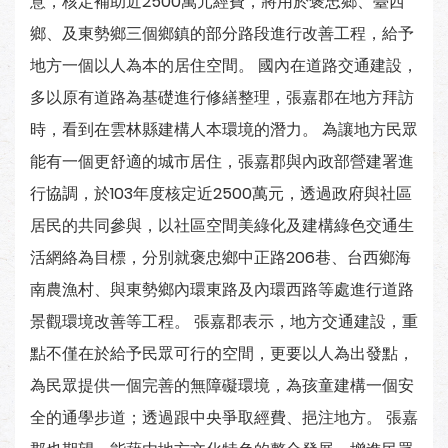
意，核定補助近2500萬元經費，將用於褒忠鄉、臺西
鄉、及東勢鄉三個鄉鎮的部分路段進行改善工程，給予
地方一個以人為本的居住空間。 國內在道路交通建設，
多以原有道路為基礎進行修繕整理，張嘉郡在地方拜訪
時，看到在雲林縣建構人本環境的潛力。 為讓地方民眾
能有一個更舒適的城市居住，張嘉郡與內政部營建署進
行協調，於103年度核定近2500萬元，透過政府與社區
居民的共同參與，以社區空間美綠化及建構綠色交通生
活網絡為目標，分別就褒忠鄉中正路206巷、台西鄉海
南農漁村、與東勢鄉內環東路及內環西路等處進行道路
景觀環境改善等工程。 張嘉郡表示，地方交通建設，重
點不僅在於給予民眾可行的空間，更要以人為出發點，
為民眾提供一個完善的無障礙環境，為孩童建構一個安
全的通學步道；透過跟中央爭取經費、挹注地方。 張嘉