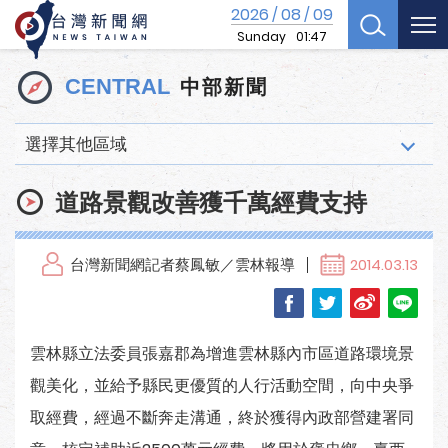
2026
08
09
/
/
Sunday
01:47
中部新聞
CENTRAL
選擇其他區域
道路景觀改善獲千萬經費支持
台灣新聞網記者蔡鳳敏／雲林報導
2014.03.13
雲林縣立法委員張嘉郡為增進雲林縣內市區道路環境景
觀美化，並給予縣民更優質的人行活動空間，向中央爭
取經費，經過不斷奔走溝通，終於獲得內政部營建署同