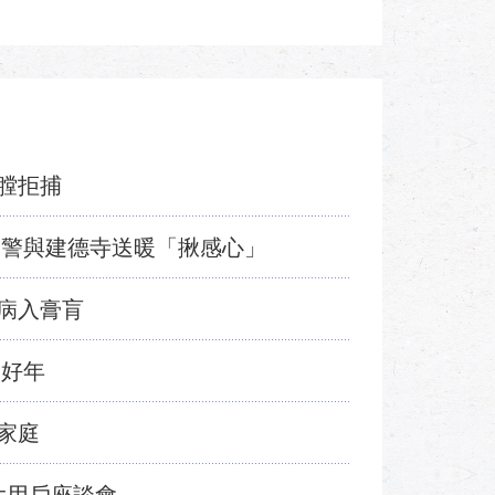
膛拒捕
和警與建德寺送暖「揪感心」
病入膏肓
過好年
家庭