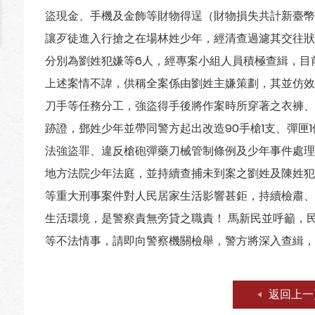
盜現金、手機及金飾等財物得逞（財物損失共計新臺幣4
讓歹徒進入行搶之在場林姓少年，經清查過濾其交往狀
分別為劉姓犯嫌等6人，經專案小組人員積極查緝，目
上述案情不諱，供稱全案係由劉姓主嫌策劃，其並仿效
刀手等任務分工，強盜得手後將作案時所穿著之衣褲、
跡證，鄧姓少年並帶同警方起出改造90手槍1支、彈匣
法強盜罪、違反槍砲彈藥刀械管制條例及少年事件處理
地方法院少年法庭，並持續查捕未到案之劉姓及陳姓犯
等重大刑事案件對人民居家生活影響甚鉅，持續檢肅、
生活環境，是警察責無旁貸之職責！ 馬新民並呼籲，
等不法情事，請即向警察機關檢舉，警方將深入查緝，
返回上一