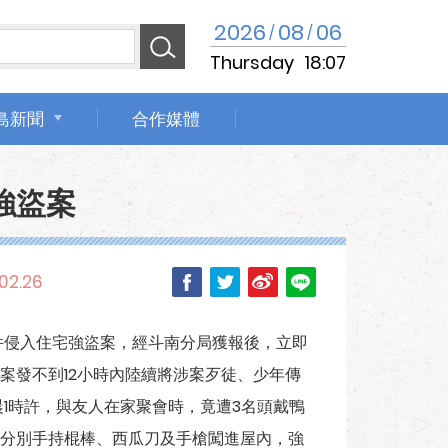
2026
08
06
/
/
Thursday
18:07
島新聞
合作媒體
強盜案
02.26
件侵入住宅強盜案，經斗南分局獲報後，立即
案發不到12小時內陸續將涉案歹徒、少年傳
1時許，與友人在家聚會時，竟遭3名頭戴鴨
分別手持棍棒、西瓜刀及手槍闖進屋內，強