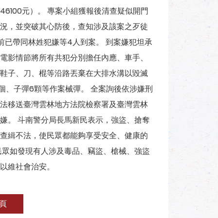
6100元）。 專案小組獲報後清查疑似開門
況，並突破其心防後，查知涉及該案之歹徒
前已帶同林姓犯嫌等4人到案。 到案嫌犯坦承
電影情節將所有共犯分別擔任內應、車手、
鞋子、刀、棍等沿路丟棄在大排水溝以毀滅
1個、子彈6顆等作案械彈。 全案詢後依涉嫌刑
法移送臺灣雲林地方法院檢察署及臺灣雲林
嫌。 斗南警分局長馬新民表示，強盜、搶奪
查緝不法，使民眾都能夠享受安全、健康的
民眾如發現有人涉及毒品、竊盜、槍械、強盜
以維社會治安。
頁