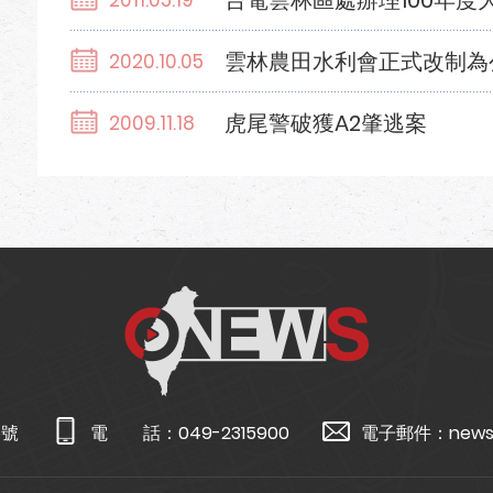
台電雲林區處辦理100年度
2011.05.19
雲林農田水利會正式改制為
2020.10.05
虎尾警破獲A2肇逃案
2009.11.18
5號
電 話：
049-2315900
電子郵件：
news