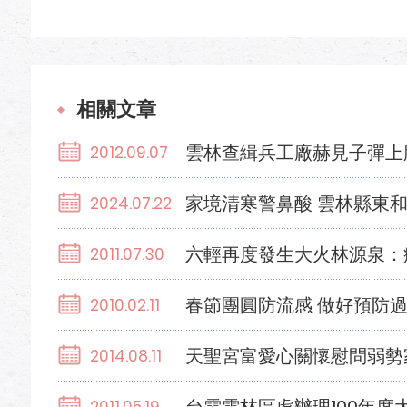
相關文章
雲林查緝兵工廠赫見子彈上
2012.09.07
家境清寒警鼻酸 雲林縣東
2024.07.22
六輕再度發生大火林源泉：
2011.07.30
春節團圓防流感 做好預防
2010.02.11
天聖宮富愛心關懷慰問弱勢
2014.08.11