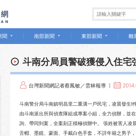
新聞
南部新聞
東部新聞
離
斗南分局員警破獲侵入住宅
台灣新聞網記者蔡鳳敏／雲林報導
2014.
斗南警分局斗南鎮明昌里二重溝一戶民宅，凌晨發生1
由斗南派出所與偵查隊組成專案小組，全力偵辦，並在
詢、帶同到案，全案刻正積極偵辦中。 張姓被害人凌晨
舌帽、墨鏡、蒙面、手戴白色手套，不詳年籍之男子，