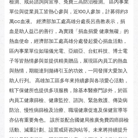
檢測、戒菸諮詢與宣導、免費三高防治檢測。 區內事業
單位與從業員工皆熱心參與，近100人參加，計募得約3
萬cc血液。 經濟部加工處高雄分處長呂燕教表示，捐
血是助人益己的善行，為實踐「捐血捐愛 健康無礙」的
熱血使命，經濟部加工處高雄分處發起愛心捐血活動，
區內事業單位如瑞儀光電、亞細亞、台虹科技、博士電
子等皆熱情參與並提供精美贈品，展現區內員工的熱血
與熱情，期能達到拋磚引玉的功效，一同發揮大愛加入
助人行列。 高雄加工區多年來持續參與各項愛心活動，
轄下保健所也提供多項服務，除基本醫療門診外，於區
內員工健康篩檢、健康監控、諮詢、緊急救護、傳染病
防治、慢性病篩檢及治療、職場健康促進及保健宣導等
亦佔有重要角色。 該所並配合國健局推廣免費四癌篩檢
活動、減重計劃、設置戒菸咨詢站等。未來將持續提升