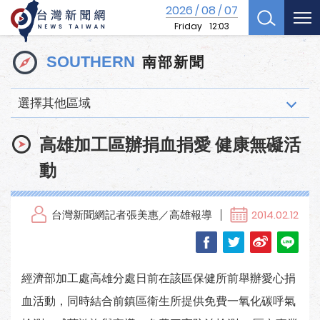
2026
08
07
/
/
Friday
12:03
南部新聞
SOUTHERN
選擇其他區域
高雄加工區辦捐血捐愛 健康無礙活
動
台灣新聞網記者張美惠／高雄報導
2014.02.12
經濟部加工處高雄分處日前在該區保健所前舉辦愛心捐
血活動，同時結合前鎮區衛生所提供免費一氧化碳呼氣