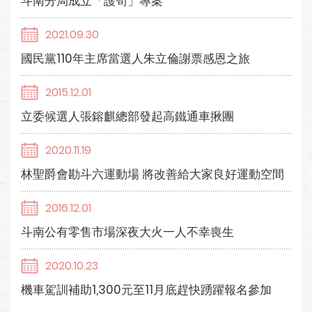
斗南分局成立「護筍」專案
2021.09.30
國民黨110年主席當選人朱立倫謝票感恩之旅
2015.12.01
立委候選人張鎔麒總部發起高鐵通車揪團
2020.11.19
林聖爵會勘斗六運動場 將改善給大家良好運動空間
2016.12.01
斗南公有零售市場深夜大火一人不幸喪生
2020.10.23
機車駕訓補助1,300元至11月底趕快踴躍報名參加