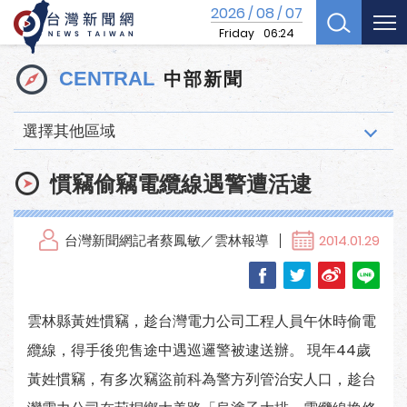
2026
08
07
/
/
Friday
06:24
中部新聞
CENTRAL
選擇其他區域
慣竊偷竊電纜線遇警遭活逮
台灣新聞網記者蔡鳳敏／雲林報導
2014.01.29
雲林縣黃姓慣竊，趁台灣電力公司工程人員午休時偷電
纜線，得手後兜售途中遇巡邏警被逮送辦。 現年44歲
黃姓慣竊，有多次竊盜前科為警方列管治安人口，趁台