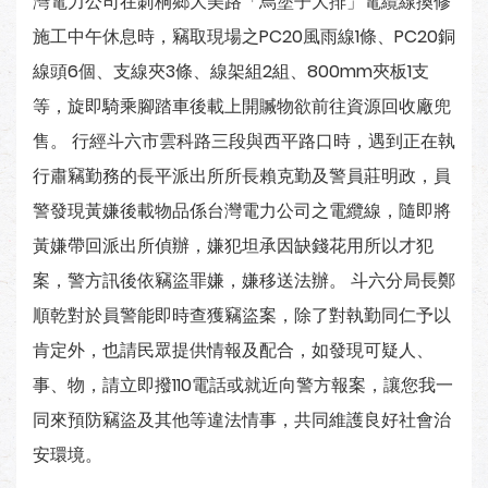
灣電力公司在莿桐鄉大美路「烏塗子大排」電纜線換修
施工中午休息時，竊取現場之PC20風雨線1條、PC20銅
線頭6個、支線夾3條、線架組2組、800mm夾板1支
等，旋即騎乘腳踏車後載上開贓物欲前往資源回收廠兜
售。 行經斗六市雲科路三段與西平路口時，遇到正在執
行肅竊勤務的長平派出所所長賴克勤及警員莊明政，員
警發現黃嫌後載物品係台灣電力公司之電纜線，隨即將
黃嫌帶回派出所偵辦，嫌犯坦承因缺錢花用所以才犯
案，警方訊後依竊盜罪嫌，嫌移送法辦。 斗六分局長鄭
順乾對於員警能即時查獲竊盜案，除了對執勤同仁予以
肯定外，也請民眾提供情報及配合，如發現可疑人、
事、物，請立即撥110電話或就近向警方報案，讓您我一
同來預防竊盜及其他等違法情事，共同維護良好社會治
安環境。