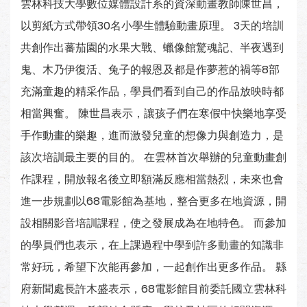
雲林科技大學數位媒體設計系的資深動畫教師陳世昌，
以剪紙方式帶領30名小學生體驗動畫原理。 3天的培訓
共創作出蕃茄園的水果大戰、蠟像館驚魂記、半夜遇到
鬼、木乃伊復活、兔子的報恩及都是作夢惹的禍等8部
充滿童趣的精采作品，學員們看到自己的作品放映時都
相當興奮。 陳世昌表示，讓孩子們在寒假中快樂地享受
手作動畫的樂趣，進而激發兒童的想像力與創造力，是
該次培訓最主要的目的。 在雲林首次舉辦的兒童動畫創
作課程，開放報名後立即額滿反應相當熱烈，未來也會
進一步規劃以68電影館為基地，整合更多在地資源，開
設相關影音培訓課程，使之發展成為在地特色。 而參加
的學員們也表示，在上課過程中學到許多動畫的知識非
常好玩，希望下次能再參加，一起創作出更多作品。 縣
府新聞處長許木盛表示，68電影館目前委託國立雲林科