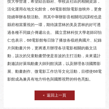
技大學營運，希望結合縣府、學校及社區的相關資源，
活化運用在地文化館舍，68電影館除電影放映外，更會
陸續舉辦各類活動。 而其中舉辦影音相關培訓課程也是
縣府相當重視的一環，期待讓雲林的美及雲林的好可透
過各種不同媒介傳遞出去。 國立雲林科技大學老師邱怡
仁也表示，68電影館每日除了播放各樣經典國片、紀錄
片與動畫片外，更將逐月辦理各項電影相關的藝文活
動，該次的兒童動畫營便是首波的主打活動，未來還計
劃邀請好萊塢動畫大師到館演講，以及辦理各項國際影
展、動畫創作、微電影工作坊等文化活動，目標使68電
影館成為兼具有地方特色與國際視野的特色亮點。
返回上一頁