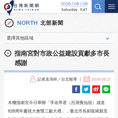
2026
08
08
/
/
Saturday
11:47
北部新聞
NORTH
選擇其他區域
指南宮對市政公益建設貢獻多市長
感謝
記者袁鴻祥／台北報導
2008.06.21
木柵指南宮今日舉辦「孚佑帝君（呂洞賓仙祖）成道
1128周年慶祝大會暨三獻大禮」，臺北市長郝龍斌親至