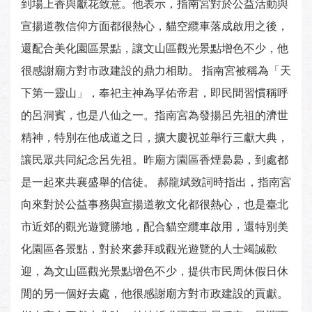
到場上香與獻花致意。他表示，指南宮對於公益活動與
宣揚道教信仰方面都很熱心，貓空纜車落成啟用之後，
還配合美化園區景點，讓文山區觀光景點增色不少，他
很感謝廟方對市政建設的鼎力相助。 指南宮被稱為「天
下第一靈山」，奉祀主神為孚佑帝君，即民間習慣稱呼
的呂洞賓，也是八仙之一。指南宮為發揚呂先祖的濟世
精神，特別在他成道之日，擴大慶祝並舉行三獻大典，
讓民眾共同紀念呂先祖。昨廟方園區香煙裊裊，到處都
是一起來共襄盛舉的信徒。 郝龍斌致詞時指出，指南宮
向來對於公益事務與宣揚道教文化都很熱心，也是臺北
市近郊的觀光遊覽勝地，配合貓空纜車啟用，還特別美
化園區各景點，對於來參拜或觀光遊覽的人士竭誠歡
迎，為文山區觀光景點增色不少，提供市民周休假日休
閒的另一個好去處，他很感謝廟方對市政建設的貢獻。