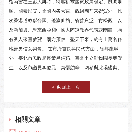
指南宮在三獻大典時，特地祈求國家政局穩定、風調雨
順、國泰民安，除國內各大宮、觀組團前來祝賀外，此
次香港道教聯合國、蓬瀛仙館、省善真堂、肯松觀，以
及新加坡、馬來西亞和中國大陸道教界代表或團體，均
有派人來臺參賀，廟方預估一整天下來，約有上萬名各
地善男信女與會。 在市府首長與民代方面，除郝龍斌
外，臺北市民政局長黃呂錦茹、臺北市立動物園長葉傑
生，以及市議員李慶元、秦儷舫等，均參與此場盛典。
返回上一頁
相關文章