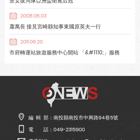
景女拔河隊亞洲盃衛冕后冠
2008.06.03
蕭萬長 接見宮崎縣知事東國原英夫一行
2011.06.20
市府轉運站旅遊服務中心開站 「&#1110;」服務
編 輯 部：
南投縣南投市中興路94巷5號
電 話：
049-2315900