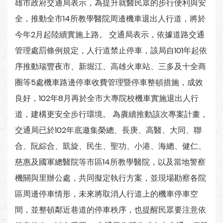
雄市政府交通局表示，為提升就醫民眾的步行便利與安
全，推動全市14所教學醫院周邊機車退出人行道，將於
今年2月起陸續實施上路。 交通局表示，依據道路交通
管理處罰條例規定，人行道禁止停車，該局自101年起依
序推動瑞豐夜市、新堀江、高雄火車站、三多及十全商
圈等5處機車路邊停車收費管理暨停車整頓措施，成效
良好，102年8月再於全市大專院校機車實施退出人行
道，建構更安全步行環境。 為賡續推動該次專案計畫，
交通局已於102年底邀集榮總、長庚、高醫、大同、聯
合、阮綜合、凱旋、民生、聖功、小港、海總、健仁、
慈惠及國軍總醫院等市區14所教學醫院，以及當地警察
機關與里辦公處，共同擬定執行方案，並現場勘察各院
區周邊停車情形，未來將取消人行道上的機車停車空
間，並整頓鄰近巷道的停車秩序，也提醒民眾要注意依