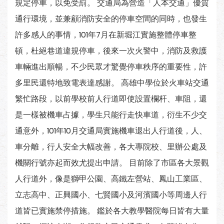
規定停車，以免受罰。 交通局為營造「人本交通」優質
通行環境，並兼顧消防安全的停車空間的同時，也發生
許多感人的事情，101年7月在新堀江實施整體停車整
頓，杜絕巷道違規停車，後來一次火警中，消防及救護
車輛進出順暢，不少民眾才驚覺停車秩序的重要性，許
多里民還特地致電表達感謝。 高雄中學位於火車站交通
繁忙路段，以前學校前人行道即使設置欄杆、車阻，還
是一樣被機車占據，學生只能行走快車道，衍生不少交
通意外，101年10月交通局實施機車退出人行道後，人、
車分離，行人安全大幅改善，各大專院校、里辦公處及
機關行號亦起而效尤提出申請。 目前除了市區各大景觀
人行道外，像是獅甲公園、高鐵左營站、鳳山工業區、
立志高中、正興國小、七賢國小及河濱國小等周邊人行
道皆已實施禁停措施。 鑑於各大教學醫院每日皆有大量