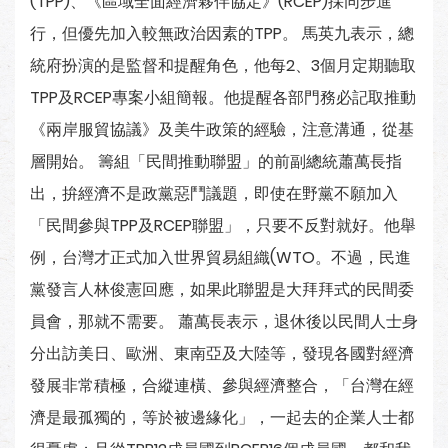
(TPP)、《區域全面經濟夥伴協定》(RCEP)採同步進
行，但優先加入較無政治因素的TPP。 馬英九表示，總
統府扮演的是監督和提醒角色，他每2、3個月定期聽取
TPP及RCEP專案小組簡報。他提醒各部門務必記取推動
《兩岸服貿協議》及美牛政策的經驗，注意溝通，從基
層開始。 籌組「民間推動聯盟」的前副總統蕭萬長指
出，拚經濟不是政黨惡鬥議題，即使在野黨不願加入
「民間參與TPP及RCEP聯盟」，只要不反對就好。他舉
例，台灣才正式加入世界貿易組織(WTO。不過，民進
黨發言人林俊憲回應，如果此聯盟是大拜拜式的民間委
員會，那就不需要。 蕭萬長表示，退休後以民間人士身
分出訪美日、歐洲、東南亞及大陸等，發現各國對經濟
發展非常積極，合縱連橫、參與經濟整合，「台灣在經
濟是最孤獨的，等於被邊緣化」，一起去的企業人士都