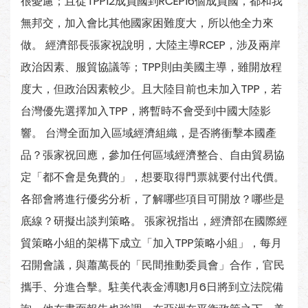
很憂慮；且從TPP12成員國到RCEP16個成員國，都和我
無邦交，加入會比其他國家困難度大，所以他全力來
做。 經濟部長張家祝說明，大陸主導RCEP，涉及兩岸
政治因素、服貿協議等；TPP則由美國主導，雖開放程
度大，但政治因素較少。且大陸目前也未加入TPP，若
台灣優先選擇加入TPP，將暫時不會受到中國大陸影
響。 台灣全面加入區域經濟組織，是否將衝擊本國產
品？張家祝回應，參加任何區域經濟整合、自由貿易協
定「都不會是免費的」，想要取得門票就要付出代價。
各部會將進行優劣分析，了解哪些項目可開放？哪些是
底線？研擬出談判策略。 張家祝指出，經濟部在國際經
貿策略小組的架構下成立「加入TPP策略小組」，每月
召開會議，與蕭萬長的「民間推動委員會」合作，官民
攜手、分進合擊。駐美代表金溥聰1月6日將到立法院備