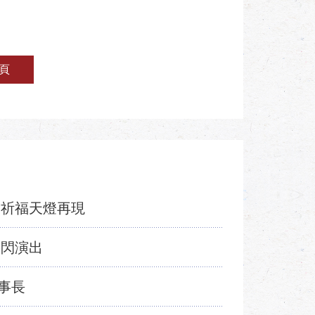
頁
館祈福天燈再現
快閃演出
事長