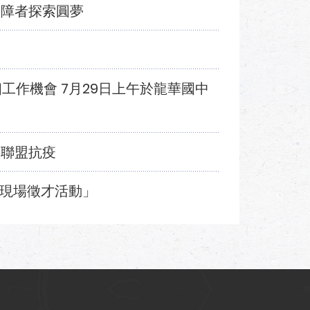
身障者探索圓夢
個工作機會 7月29日上午於龍華國中
醫聯盟抗疫
啟航現場徵才活動」