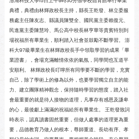
澎湖科技大學15日上午9時30分假學校體育館舉行畢業
典禮，典禮由林輝政校長主持，縣長王乾發、林立委服
務處主任陳友志、縣議員陳雙全、國民黨主委賴復元、
民進黨主委陳慧玲、馬公高中校長林亨華等貴賓特別到
場祝福所有畢業生，順利踏入社會並鼓勵不斷學習。 澎
科大97級畢業生在林輝政校長手中領取學習的成果「畢
業證書」，會場充滿離情依依的氣氛，同學間也互道平
安順利。 林輝政校長叮嚀所有同學要不斷的學習，充實
自己，除了學術上的修為以外，也要學習獨立自主的能
力、建立團隊精神觀念，保持隨時學習的態度，踏入社
會最重要的就是待人接物的道理，凡事存有感恩及謙卑
的心，最後獻上滿滿的祝福給所有畢業生。 王乾發致詞
時表示，認真讀書固然重要，但做人處事的道理更為重
要，品德教育乃做人的根本，尊師重道、長幼有序、孝