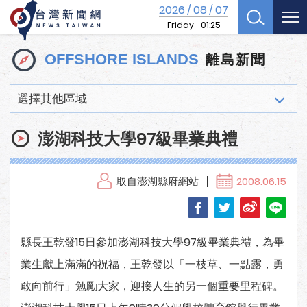
2026
08
07
/
/
Friday
01:25
離島新聞
OFFSHORE ISLANDS
選擇其他區域
澎湖科技大學97級畢業典禮
取自澎湖縣府網站
2008.06.15
縣長王乾發15日參加澎湖科技大學97級畢業典禮，為畢
業生獻上滿滿的祝福，王乾發以「一枝草、一點露，勇
敢向前行」勉勵大家，迎接人生的另一個重要里程碑。