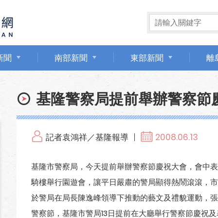
新聞
南部新聞
東部新聞
離
基隆警察局提前舉辦警察節
記者袁鴻祥／基隆報導
2008.06.13
基隆市警察局，今天提前舉辦警察節慶祝大會，會中表
騎樓舉行園遊會，讓平日嚴肅的警局顯得熱鬧滾滾，市
於警局在局長陳逸峰領導下推動的藝文及禮貌運動，張市
警察節，基隆市警局13日提前在大廳舉行警察節慶祝