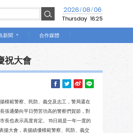
2026
08
06
/
/
Thursday
16:25
島新聞
合作媒體
慶祝大會
揚模範警察、民防、義交及志工，警局還在
長張通榮向平日勞苦功高的警察們賀節，對
長也表示高度肯定。 15日就是一年一度的
及表揚大會，表揚績優模範警察、民防、義交