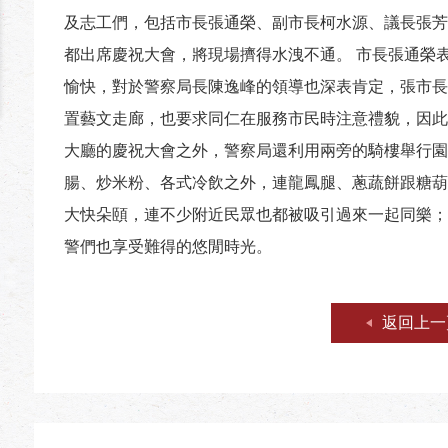
及志工們，包括市長張通榮、副市長柯水源、議長張芳
都出席慶祝大會，將現場擠得水洩不通。 市長張通榮
愉快，對於警察局長陳逸峰的領導也深表肯定，張市長
置藝文走廊，也要求同仁在服務市民時注意禮貌，因此
大廳的慶祝大會之外，警察局還利用兩旁的騎樓舉行園
腸、炒米粉、各式冷飲之外，連龍鳳腿、蔥蔬餅跟糖葫
大快朵頤，連不少附近民眾也都被吸引過來一起同樂；
警們也享受難得的悠閒時光。
返回上一