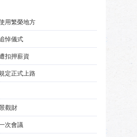
使用繁榮地方
追悼儀式
遭扣押薪資
規定正式上路
賺景觀財
一次會議