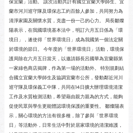
保宜蘭」活動。 該次活動共計有國立宜蘭大學師生、宜
蘭市河川巡守隊及環保志工約百餘人參加，共同努力為
清淨家園及關懷水質，克盡一份一己的心力。 局長鄒燦
陽表示，在我國環境基本法中，明訂六月五日係為「環
境日」，遂使得「世界環境日」成為我國第一個法定關
於環境的節日。 今年度的「世界環境日」活動，環境保
護局除在六月五日當天，以邀請縣長呂國華為宜蘭縣第
一家綠色商店揭牌，作為第一場的活動外。 特別規劃結
合國立宜蘭大學師生及協調宜蘭市公所，發動鄰近河川
巡守隊及環保義工中隊，共同在14日擴大辦理環境清潔
工作及水質檢測活動，希望藉由親力親為的方式，能夠
促使民眾與學生更能體認環境保護的重要性。 鄒燦陽表
示，關心環境的方法有很多種，除了參與「世界環境
日」等活動外，日常生活中對於居家環境的清潔維護，