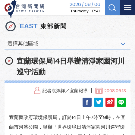
2026
08
06
/
/
Thursday
17:41
東部新聞
EAST
選擇其他區域
宜蘭環保局14日舉辦清淨家園河川
巡守活動
記者袁鴻祥／宜蘭報導
2008.06.13
宜蘭縣政府環境保護局，訂於14日上午7時至9時，在宜
蘭市河濱公園，舉辦「世界環境日清淨家園河川巡守環