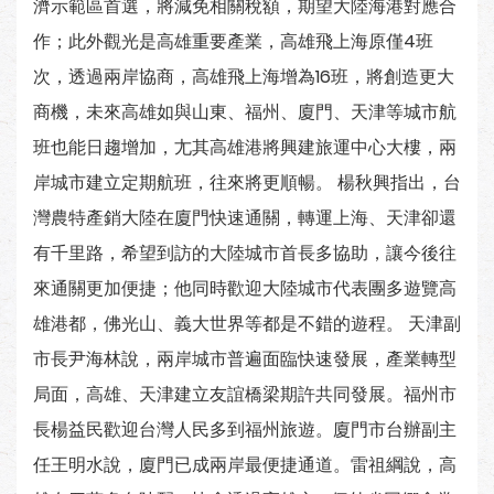
濟示範區首選，將減免相關稅額，期望大陸海港對應合
作；此外觀光是高雄重要產業，高雄飛上海原僅4班
次，透過兩岸協商，高雄飛上海增為16班，將創造更大
商機，未來高雄如與山東、福州、廈門、天津等城市航
班也能日趨增加，尢其高雄港將興建旅運中心大樓，兩
岸城市建立定期航班，往來將更順暢。 楊秋興指出，台
灣農特產銷大陸在廈門快速通關，轉運上海、天津卻還
有千里路，希望到訪的大陸城市首長多協助，讓今後往
來通關更加便捷；他同時歡迎大陸城市代表團多遊覽高
雄港都，佛光山、義大世界等都是不錯的遊程。 天津副
市長尹海林說，兩岸城市普遍面臨快速發展，產業轉型
局面，高雄、天津建立友誼橋梁期許共同發展。福州市
長楊益民歡迎台灣人民多到福州旅遊。廈門市台辦副主
任王明水說，廈門已成兩岸最便捷通道。雷祖綱說，高