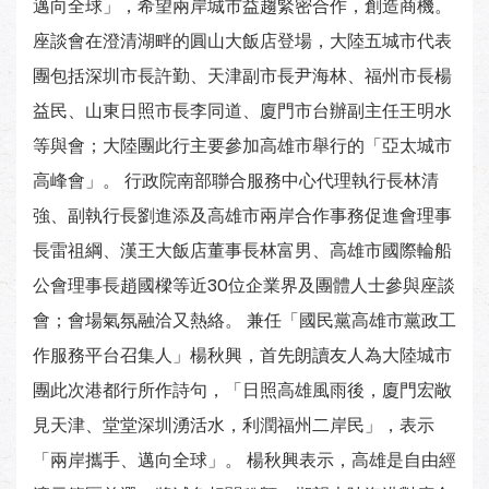
邁向全球」，希望兩岸城市益趨緊密合作，創造商機。
座談會在澄清湖畔的圓山大飯店登場，大陸五城市代表
團包括深圳市長許勤、天津副市長尹海林、福州市長楊
益民、山東日照市長李同道、廈門市台辦副主任王明水
等與會；大陸團此行主要參加高雄市舉行的「亞太城市
高峰會」。 行政院南部聯合服務中心代理執行長林清
強、副執行長劉進添及高雄市兩岸合作事務促進會理事
長雷祖綱、漢王大飯店董事長林富男、高雄市國際輪船
公會理事長趙國樑等近30位企業界及團體人士參與座談
會；會場氣氛融洽又熱絡。 兼任「國民黨高雄市黨政工
作服務平台召集人」楊秋興，首先朗讀友人為大陸城市
團此次港都行所作詩句，「日照高雄風雨後，廈門宏敞
見天津、堂堂深圳湧活水，利潤福州二岸民」，表示
「兩岸攜手、邁向全球」。 楊秋興表示，高雄是自由經