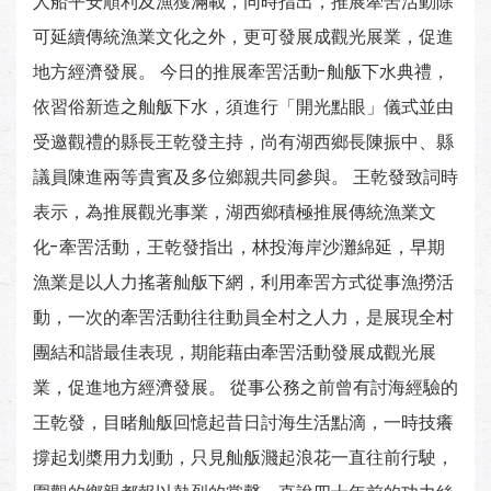
人船平安順利及漁獲滿載，同時指出，推展牽罟活動除
可延續傳統漁業文化之外，更可發展成觀光展業，促進
地方經濟發展。 今日的推展牽罟活動-舢舨下水典禮，
依習俗新造之舢舨下水，須進行「開光點眼」儀式並由
受邀觀禮的縣長王乾發主持，尚有湖西鄉長陳振中、縣
議員陳進兩等貴賓及多位鄉親共同參與。 王乾發致詞時
表示，為推展觀光事業，湖西鄉積極推展傳統漁業文
化-牽罟活動，王乾發指出，林投海岸沙灘綿延，早期
漁業是以人力搖著舢舨下網，利用牽罟方式從事漁撈活
動，一次的牽罟活動往往動員全村之人力，是展現全村
團結和諧最佳表現，期能藉由牽罟活動發展成觀光展
業，促進地方經濟發展。 從事公務之前曾有討海經驗的
王乾發，目睹舢舨回憶起昔日討海生活點滴，一時技癢
撐起划槳用力划動，只見舢舨濺起浪花一直往前行駛，