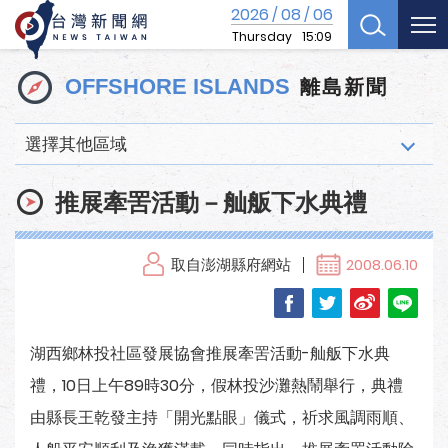
2026
08
06
/
/
Thursday
15:09
離島新聞
OFFSHORE ISLANDS
選擇其他區域
推展牽罟活動－舢舨下水典禮
取自澎湖縣府網站
2008.06.10
湖西鄉林投社區發展協會推展牽罟活動-舢舨下水典
禮，10日上午89時30分，假林投沙灘熱鬧舉行，典禮
由縣長王乾發主持「開光點眼」儀式，祈求風調雨順、