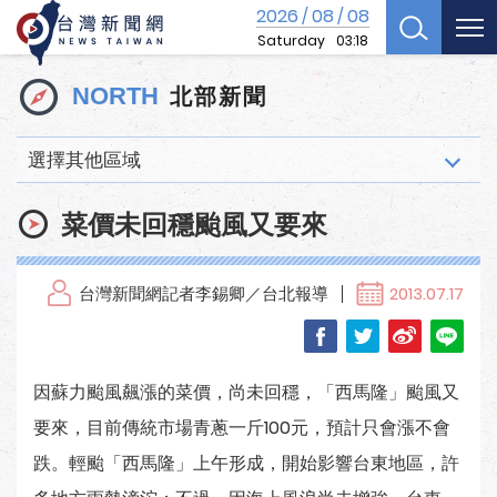
2026
08
08
/
/
Saturday
03:18
北部新聞
NORTH
選擇其他區域
菜價未回穩颱風又要來
台灣新聞網記者李錫卿／台北報導
2013.07.17
因蘇力颱風飆漲的菜價，尚未回穩，「西馬隆」颱風又
要來，目前傳統市場青蔥一斤100元，預計只會漲不會
跌。輕颱「西馬隆」上午形成，開始影響台東地區，許