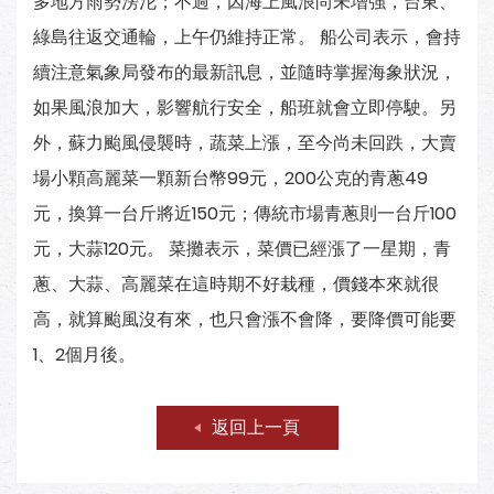
多地方雨勢滂沱；不過，因海上風浪尚未增強，台東、
綠島往返交通輪，上午仍維持正常。 船公司表示，會持
續注意氣象局發布的最新訊息，並隨時掌握海象狀況，
如果風浪加大，影響航行安全，船班就會立即停駛。另
外，蘇力颱風侵襲時，蔬菜上漲，至今尚未回跌，大賣
場小顆高麗菜一顆新台幣99元，200公克的青蔥49
元，換算一台斤將近150元；傳統市場青蔥則一台斤100
元，大蒜120元。 菜攤表示，菜價已經漲了一星期，青
蔥、大蒜、高麗菜在這時期不好栽種，價錢本來就很
高，就算颱風沒有來，也只會漲不會降，要降價可能要
1、2個月後。
返回上一頁