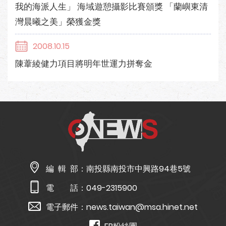
我的海派人生」 海域遊憩攝影比賽頒獎 「蘭嶼東清
灣晨曦之美」榮獲金獎
2008.10.15
陳葦綾健力項目將明年世運力拼奪金
編 輯 部：
南投縣南投市中興路94巷5號
電 話：
049-2315900
電子郵件：
news.taiwan@msa.hinet.net