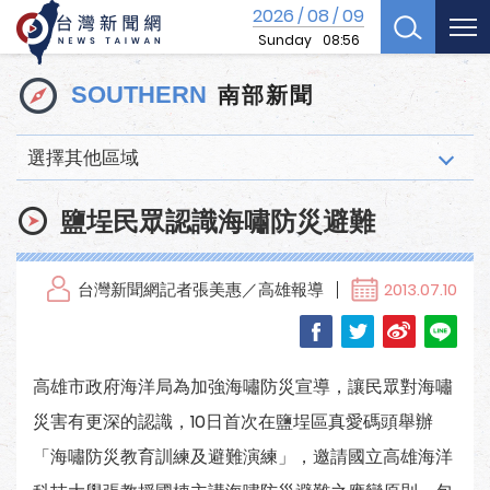
2026
08
09
/
/
Sunday
08:56
南部新聞
SOUTHERN
選擇其他區域
鹽埕民眾認識海嘯防災避難
台灣新聞網記者張美惠／高雄報導
2013.07.10
高雄市政府海洋局為加強海嘯防災宣導，讓民眾對海嘯
災害有更深的認識，10日首次在鹽埕區真愛碼頭舉辦
「海嘯防災教育訓練及避難演練」，邀請國立高雄海洋