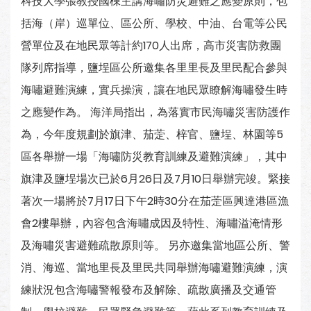
科技大學張教授國棟主講海嘯防災避難之應變原則，包
括海（岸）巡單位、區公所、學校、中油、台電等公民
營單位及在地民眾等計約170人出席，高市災害防救團
隊列席指導，鹽埕區公所邀集各里里長及里民配合參與
海嘯避難演練，實兵操演，讓在地民眾瞭解海嘯發生時
之應變作為。 海洋局指出，為落實市民海嘯災害防護作
為，今年度規劃於旗津、茄萣、梓官、鹽埕、林園等5
區各舉辦一場「海嘯防災教育訓練及避難演練」，其中
旗津及鹽埕場次已於6月26日及7月10日舉辦完竣。緊接
著次一場將於7月17日下午2時30分在茄萣區興達港區漁
會2樓舉辦，內容包含海嘯成因及特性、海嘯溢淹情形
及海嘯災害避難疏散原則等。 另亦邀集當地區公所、警
消、海巡、當地里長及里民共同舉辦海嘯避難演練，演
練狀況包含海嘯警報發布及解除、疏散廣播及交通管