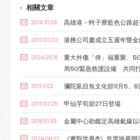
相關文章
高雄港－蚵子寮藍色公路超
2014.10.06
港務公司慶成立五週年暨金
2017.03.02
重大外傷「倖」福重聚、5
2024.05.15
局5G緊急救護設備 共同
彌陀虱目魚文化節11月5、
2011.11.02
甲仙芋筍節27日登場
2013.07.25
金屬中心助鑑定高雄氣爆以
2015.01.30
《魔獸世界®》首度跨界聯
2024.08.22