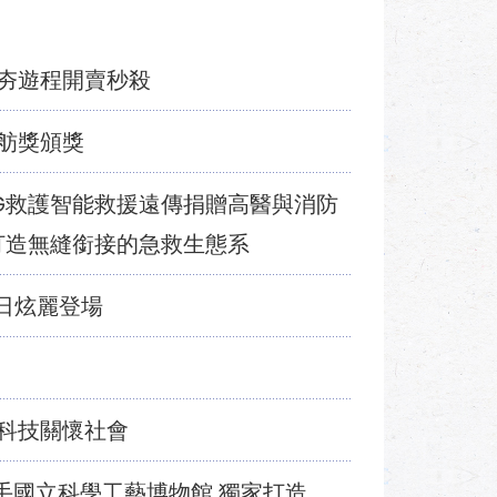
夯遊程開賣秒殺
舫獎頒獎
G救護智能救援遠傳捐贈高醫與消防
打造無縫銜接的急救生態系
6日炫麗登場
科技關懷社會
手國立科學工藝博物館 獨家打造