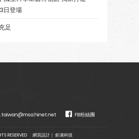
3日登場
充足
.taiwan@msa.hinet.net
FB粉絲團
TS RESERVED
網頁設計
｜ 鉅潞科技