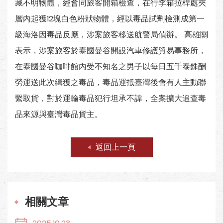
藏不明物體，經會同旅客開箱檢查，在行李箱拉桿處夾
層內起獲12塊白色粉狀物體，經以毒品試劑檢測成第一
級海洛因毒品反應，涉案旅客移送航警局偵辦。 高雄關
表示，涉案旅客於泰國曼谷開設汽車修護貿易事務所，
在泰國曼谷咖啡館內受不知名之男子以每日五千泰銖酬
勞運送此次緝獲之毒品，毒品運抵臺灣後會有人主動聯
繫取貨，對於運輸毒品犯行坦承不諱，全案擴大追查毒
品來源與臺灣毒品貨主。
返回上一頁
相關文章