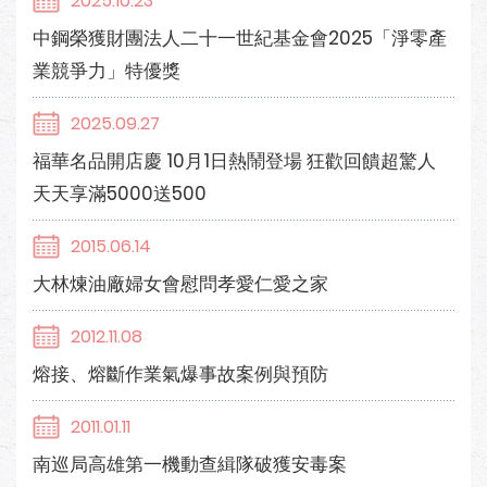
2025.10.23
中鋼榮獲財團法人二十一世紀基金會2025「淨零產
業競爭力」特優獎
2025.09.27
福華名品開店慶 10月1日熱鬧登場 狂歡回饋超驚人
天天享滿5000送500
2015.06.14
大林煉油廠婦女會慰問孝愛仁愛之家
2012.11.08
熔接、熔斷作業氣爆事故案例與預防
2011.01.11
南巡局高雄第一機動查緝隊破獲安毒案