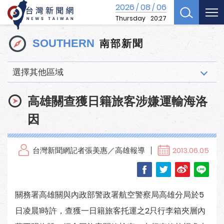
2026
08
06
/
/
Thursday
20:27
南部新聞
SOUTHERN
選擇其他區域
高雄關查獲日籍旅客涉嫌運輸海洛
因
台灣新聞網記者張美惠／高雄報導
2013.06.05
關務署高雄關與內政部警政署航空警察局高雄分局於5
日凌晨1時許，查獲一日籍旅客托運之2只行李箱夾層內