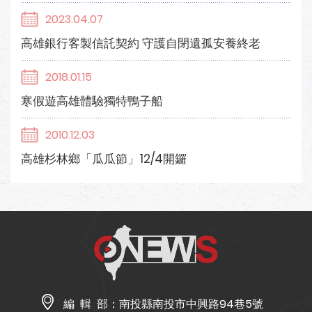
2023.04.07
高雄銀行客製信託契約 守護自閉遺孤安養終老
2018.01.15
寒假遊高雄體驗獨特鴨子船
2010.12.03
高雄杉林鄉「瓜瓜節」12/4開鑼
編 輯 部：
南投縣南投市中興路94巷5號